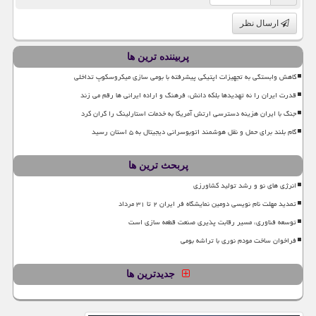
ارسال نظر
پربیننده ترین ها
کاهش وابستگی به تجهیزات اپتیکی پیشرفته با بومی سازی میکروسکوپ تداخلی
قدرت ایران را نه تهدیدها بلکه دانش، فرهنگ و اراده ایرانی ها رقم می زند
جنگ با ایران هزینه دسترسی ارتش آمریکا به خدمات استارلینک را گران کرد
گام بلند برای حمل و نقل هوشمند اتوبوسرانی دیجیتال به ۵ استان رسید
پربحث ترین ها
انرژی های نو و رشد تولید کشاورزی
تمدید مهلت نام نویسی دومین نمایشگاه فر ایران ۲ تا ۳۱ مرداد
توسعه فناوری، مسیر رقابت پذیری صنعت قطعه سازی است
فراخوان ساخت مودم نوری با تراشه بومی
جدیدترین ها