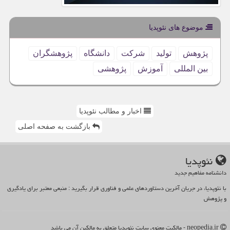
موضوع های نئوپدیا
پژوهش
تولید
شركت
دانشگاه
پژوهشگران
بین المللی
آموزش
پژوهشی
اخبار و مطالب نئوپدیا
بازگشت به صفحه اصلی
نئوپدیا
دانشنامه مفاهیم جدید
با نئوپدیا، در جریان آخرین دستاوردهای علمی و فناوری قرار بگیرید : منبعی معتبر برای یادگیری
و پژوهش
neopedia.ir - مالکیت معنوی سایت نئوپدیا متعلق به مالکین آن می باشد