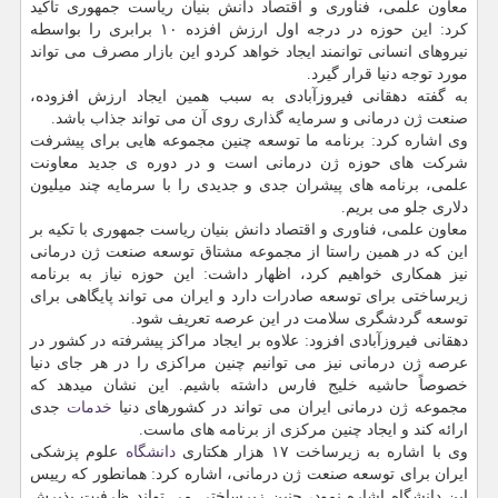
معاون علمی، فناوری و اقتصاد دانش بنیان ریاست جمهوری تاکید
کرد: این حوزه در درجه اول ارزش افزده ۱۰ برابری را بواسطه
نیروهای انسانی توانمند ایجاد خواهد کردو این بازار مصرف می تواند
مورد توجه دنیا قرار گیرد.
به گفته دهقانی فیروزآبادی به سبب همین ایجاد ارزش افزوده،
صنعت ژن درمانی و سرمایه گذاری روی آن می تواند جذاب باشد.
وی اشاره کرد: برنامه ما توسعه چنین مجموعه هایی برای پیشرفت
شرکت های حوزه ژن درمانی است و در دوره ی جدید معاونت
علمی، برنامه های پیشران جدی و جدیدی را با سرمایه چند میلیون
دلاری جلو می بریم.
معاون علمی، فناوری و اقتصاد دانش بنیان ریاست جمهوری با تکیه بر
این که در همین راستا از مجموعه مشتاق توسعه صنعت ژن درمانی
نیز همکاری خواهیم کرد، اظهار داشت: این حوزه نیاز به برنامه
زیرساختی برای توسعه صادرات دارد و ایران می تواند پایگاهی برای
توسعه گردشگری سلامت در این عرصه تعریف شود.
دهقانی فیروزآبادی افزود: علاوه بر ایجاد مراکز پیشرفته در کشور در
عرصه ژن درمانی نیز می توانیم چنین مراکزی را در هر جای دنیا
خصوصاً حاشیه خلیج فارس داشته باشیم. این نشان میدهد که
مجموعه ژن درمانی ایران می تواند در کشورهای دنیا
خدمات
جدی
ارائه کند و ایجاد چنین مرکزی از برنامه های ماست.
وی با اشاره به زیرساخت ۱۷ هزار هکتاری
دانشگاه
علوم پزشکی
ایران برای توسعه صنعت ژن درمانی، اشاره کرد: همانطور که رییس
این دانشگاه اشاره نمود، چنین زیرساختی می تواند ظرفیت پذیرش