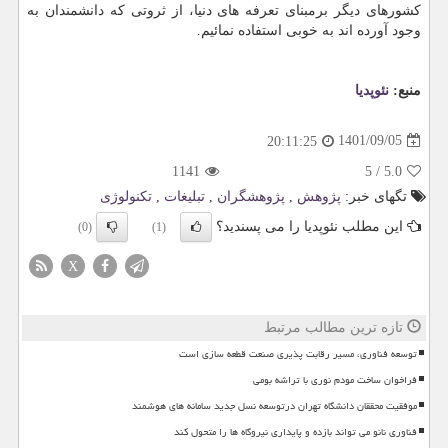
کشورهای دیگر برمبنای تعرفه های دنیا، از ثروتی که دانشمندان به
وجود آورده اند به خوبی استفاده نمائیم.
منبع:
نئوپدیا
1401/09/05
20:11:25
1141
5
/
5.0
تگهای خبر:
پژوهش
,
پژوهشگران
,
تبلیغات
,
تكنولوژی
این مطلب نئوپدیا را می پسندید؟
(0)
(1)
X
تازه ترین مطالب مرتبط
توسعه فناوری، مسیر رقابت پذیری صنعت قطعه سازی است
فراخوان ساخت مودم نوری با تراشه بومی
موفقیت محققان دانشگاه تهران درتوسعه نسل جدید سامانه های هوشمند
فناوری نانو می تواند بازده و پایداری نیروگاه ها را متحول کند