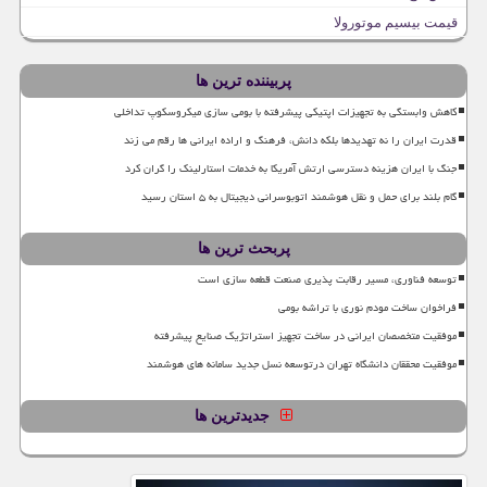
قیمت بیسیم موتورولا
پربیننده ترین ها
کاهش وابستگی به تجهیزات اپتیکی پیشرفته با بومی سازی میکروسکوپ تداخلی
قدرت ایران را نه تهدیدها بلکه دانش، فرهنگ و اراده ایرانی ها رقم می زند
جنگ با ایران هزینه دسترسی ارتش آمریکا به خدمات استارلینک را گران کرد
گام بلند برای حمل و نقل هوشمند اتوبوسرانی دیجیتال به ۵ استان رسید
پربحث ترین ها
توسعه فناوری، مسیر رقابت پذیری صنعت قطعه سازی است
فراخوان ساخت مودم نوری با تراشه بومی
موفقیت متخصصان ایرانی در ساخت تجهیز استراتژیک صنایع پیشرفته
موفقیت محققان دانشگاه تهران درتوسعه نسل جدید سامانه های هوشمند
جدیدترین ها