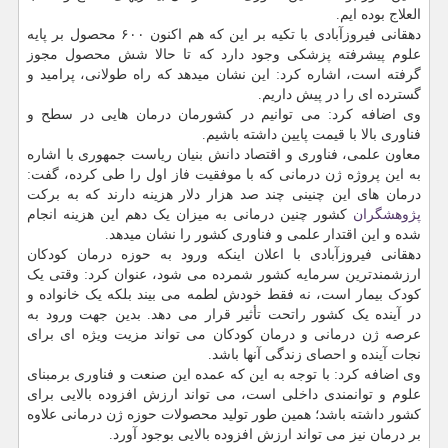
العلاج بوده ایم.
دهقانی فیروزآبادی با تکیه بر این که هم اکنون ۶۰۰ محصول بر پایه
علوم پیشرفته پزشکی وجود دارد که تا حالا شش محصول مجوز
گرفته است، اشاره کرد: این نشان میدهد که راه طولانی، پرامید و
گسترده ای را در پیش داریم.
وی اضافه کرد: می توانیم در کشورمان درمان هایی در سطح و
فناوری بالا با قیمت پایین داشته باشیم.
معاون علمی، فناوری و اقتصاد دانش بنیان ریاست جمهوری با اشاره
به این پروژه ژن درمانی که با موفقیت فاز اول را طی کرده، گفت:
درمان های این چنینی چند صد هزار دلار هزینه دارند که به برکت
پژوهشگران
کشور چنین درمانی به میزان یک دهم این هزینه انجام
شده و این اقتدار علمی و فناوری کشور را نشان میدهد.
دهقانی فیروزآبادی با اعلان اینکه ورود به حوزه درمان کودکان
ارزشمندترین سرمایه کشور شمرده می شود، عنوان کرد: وقتی یک
کودک بیمار است، نه فقط خودش لطمه می بیند بلکه یک خانواده و
در آینده یک کشور راتحت تأثیر قرار می دهد. بدین جهت ورود به
عرصه ژن درمانی و درمان کودکان می تواند مزیت ویژه ای برای
نجات آینده و احصای زندگی آنها باشد.
وی اضافه کرد: با توجه به این که عمده این صنعت و فناوری برمبنای
علوم و توانمندی داخلی است، می تواند ارزش افزوده بالایی برای
کشور داشته باشد؛ همین طور تولید محصولات حوزه ژن درمانی علاوه
بر درمان نیز می تواند ارزش افزوده بالایی بوجود آورد.