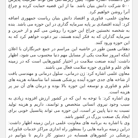
۵۰۰ شرکت دانش بنیان باشد. ما از این قضیه حمایت کرده و چراغ
آنرا روشن خواهیم کرد.
معاون علمی، فناوری و اقتصاد دانش بنیان ریاست جمهوری اضافه
کرد: آینده اقتصادی بر پایه سرمایه گذاری در این حوزه می باشد. بنده
به شخصه نخستین چراغ این حوزه را روشن می کنم و از خیرین و
سرمایه گذاران که به فکر آینده هستند، نیز دعوت خواهم کرد که به
این حوزه ورود کنند.
دهقانی همین طور در حاشیه این مراسم در جمع خبرنگاران با اعلان
اینکه امروز سلامت یکی از مسایل مهم دنیا محسوب می شود، اظهار
داشت: آینده صنعت سلامت در اختیار کشورهایی است که در زمینه
های علم و فناوری حوزه سلامت فعال می باشند.
معاون علمی اشاره کرد: ژن درمانی، سلول درمانی و مهندسی بافت
از شاخه های جدی حوزه آینده پزشکی هستند اما متاسفانه هزینه های
علم و فناوری و توسعه این حوزه بالا بوده و درمان های آن نیز پر
هزینه است.
وی اشاره کرد: با توجه به این که در کشور ارزش افزوده زیادی به
سبب وجود نیروی انسانی متخصص و توانمند، داریم و هزینه تولید
نسبت به دنیا پایین تر است، این حوزه می تواند پتانسیل خوبی برای
ایجاد یک صنعت بزرگ در کشور باشد.
وی با اشاره به برنامه های معاونت علمی دراین زمینه اظهار داشت:
دراین زمینه برنامه هایی را بمنظور راه اندازی مراکز خدمات فناورانه
پزشکی در کشورهای همسایه در دستور کار داریم تا بتوانیم در