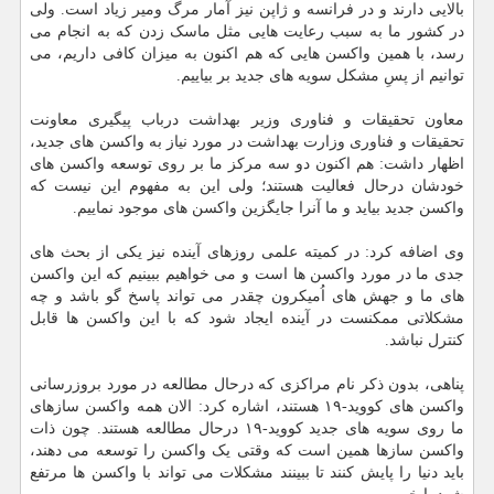
بالایی دارند و در فرانسه و ژاپن نیز آمار مرگ ومیر زیاد است. ولی
در کشور ما به سبب رعایت هایی مثل ماسک زدن که به انجام می
رسد، با همین واکسن هایی که هم اکنون به میزان کافی داریم، می
توانیم از پسِ مشکل سویه های جدید بر بیاییم.
معاون تحقیقات و فناوری وزیر بهداشت درباب پیگیری معاونت
تحقیقات و فناوری وزارت بهداشت در مورد نیاز به واکسن های جدید،
اظهار داشت: هم اکنون دو سه مرکز ما بر روی توسعه واکسن های
خودشان درحال فعالیت هستند؛ ولی این به مفهوم این نیست که
واکسن جدید بیاید و ما آنرا جایگزین واکسن های موجود نماییم.
وی اضافه کرد: در کمیته علمی روزهای آینده نیز یکی از بحث های
جدی ما در مورد واکسن ها است و می خواهیم ببینیم که این واکسن
های ما و جهش های اُمیکرون چقدر می تواند پاسخ گو باشد و چه
مشکلاتی ممکنست در آینده ایجاد شود که با این واکسن ها قابل
کنترل نباشد.
پناهی، بدون ذکر نام مراکزی که درحال مطالعه در مورد بروزرسانی
واکسن های کووید-۱۹ هستند، اشاره کرد: الان همه واکسن سازهای
ما روی سویه های جدید کووید-۱۹ درحال مطالعه هستند. چون ذات
واکسن سازها همین است که وقتی یک واکسن را توسعه می دهند،
باید دنیا را پایش کنند تا ببینند مشکلات می تواند با واکسن ها مرتفع