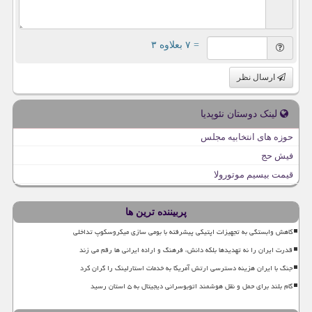
= ۷ بعلاوه ۳
ارسال نظر
لینک دوستان نئوپدیا
حوزه های انتخابیه مجلس
فیش حج
قیمت بیسیم موتورولا
پربیننده ترین ها
کاهش وابستگی به تجهیزات اپتیکی پیشرفته با بومی سازی میکروسکوپ تداخلی
قدرت ایران را نه تهدیدها بلکه دانش، فرهنگ و اراده ایرانی ها رقم می زند
جنگ با ایران هزینه دسترسی ارتش آمریکا به خدمات استارلینک را گران کرد
گام بلند برای حمل و نقل هوشمند اتوبوسرانی دیجیتال به ۵ استان رسید