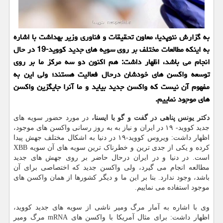
به گزارش نئوپدیا، معاون تحقیقات و فناوری وزیر بهداشت با اشاره
به اینکه مطالعات مختلف بر روی سویه های جدید کووید-19 در حال
انجام می باشد، اظهار داشت: هم اکنون دو سه مرکز ما بر روی
توسعه واکسن های خودشان درحال فعالیت هستند؛ ولی این به
مفهوم آن نیست که واکسن جدید بیاید و ما آنرا جایگزین واکسن
های موجود نماییم.
دکتر یونس پناهی در گفت و گو با ایسنا،
در مورد حضور سویه های
جدید کووید- ۱۹ در ایران و نیاز به به روز رسانی واکسن های موجود،
اظهار داشت: ویروس کووید-۱۹ در دنیا به اشکال مختلف جهش پیدا
کرده و یکی از جدی ترین و خطرناک ترین سویه های آن سویه XBB
است. در دنیا و در ایران درحال حاضر بر روی جهش های جدید
مطالعه انجام می گیرد، ولی واکسن جدید که اختصاصی برای آن
باشد، وجود ندارد. بنا بر این ما و دیگر کشورها از همان واکسن های
موجود استفاده می نماییم.
وی با اشاره به آمار مرگ ومیر ناشی از سویه های جدید کووید،
اظهار داشت: برای مثال آمریکا با واکسن های mRNA مرگ ومیر