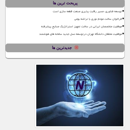
پربحث ترین ها
توسعه فناوری، مسیر رقابت پذیری صنعت قطعه سازی است
فراخوان ساخت مودم نوری با تراشه بومی
موفقیت متخصصان ایرانی در ساخت تجهیز استراتژیک صنایع پیشرفته
موفقیت محققان دانشگاه تهران درتوسعه نسل جدید سامانه های هوشمند
جدیدترین ها