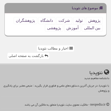
موضوع های نئوپدیا
پژوهش
تولید
شركت
دانشگاه
پژوهشگران
بین المللی
آموزش
پژوهشی
اخبار و مطالب نئوپدیا
بازگشت به صفحه اصلی
نئوپدیا
دانشنامه مفاهیم جدید
با نئوپدیا، در جریان آخرین دستاوردهای علمی و فناوری قرار بگیرید : منبعی معتبر برای یادگیری
و پژوهش
neopedia.ir - مالکیت معنوی سایت نئوپدیا متعلق به مالکین آن می باشد