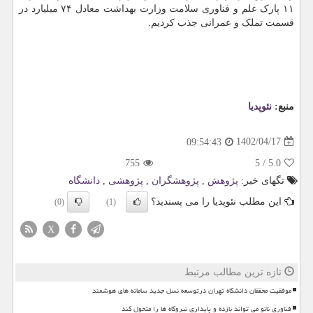
۱۱ پارک علم و فناوری سلامت وزارت بهداشت معادل ۷۴ میلیارد در
قسمت تملک و عمرانی جذب کردیم.
منبع:
نئوپدیا
1402/04/17
09:54:43
755
5
/
5.0
تگهای خبر:
پژوهش
,
پژوهشگران
,
پژوهشی
,
دانشگاه
این مطلب نئوپدیا را می پسندید؟
(0)
(1)
X
تازه ترین مطالب مرتبط
موفقیت محققان دانشگاه تهران درتوسعه نسل جدید سامانه های هوشمند
فناوری نانو می تواند بازده و پایداری نیروگاه ها را متحول کند