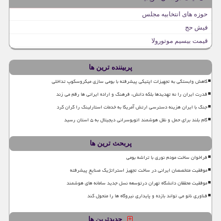
حوزه های انتخابیه مجلس
فیش حج
قیمت بیسیم موتورولا
پربیننده ترین ها
کاهش وابستگی به تجهیزات اپتیکی پیشرفته با بومی سازی میکروسکوپ تداخلی
قدرت ایران را نه تهدیدها بلکه دانش، فرهنگ و اراده ایرانی ها رقم می زند
جنگ با ایران هزینه دسترسی ارتش آمریکا به خدمات استارلینک را گران کرد
گام بلند برای حمل و نقل هوشمند اتوبوسرانی دیجیتال به ۵ استان رسید
پربحث ترین ها
فراخوان ساخت مودم نوری با تراشه بومی
موفقیت متخصصان ایرانی در ساخت تجهیز استراتژیک صنایع پیشرفته
موفقیت محققان دانشگاه تهران درتوسعه نسل جدید سامانه های هوشمند
فناوری نانو می تواند بازده و پایداری نیروگاه ها را متحول کند
جدیدترین ها