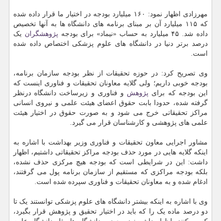
مهرزادی اظهار نمود: ۱۶۰ میلیارد بودجه در اختیار ما قرار داده شده
که ۱۱۵ میلیارد آن بر مبنای برنامه های دانشگاه ها به آنها تخصیص
داده شد. ۴۵ میلیارد به حساب «نیماد» برای بودجه
پژوهشگران
یک
درصد برتر دنیا در دانشگاه های علوم پزشکی اختصاص داده شده
است.
وی تصریح کرد: در حوزه تحقیقات از نظر بودجه سازمان برنامه،
بودجه خوبی داریم؛ ولی گلایه معاونان تحقیقات و فناوری اینست که
این بودجه که برای
پژوهش
و فناوری و زیرساخت دانشگاه درنظر
گرفته شده، حدودا بابت حقوق اعضای هیئت علمی و نیروی انسانی
مراکز تحقیقاتی خرج می شود و به صورت حقوق در اختیار هیئت
علمی های پژوهشی و کارشناسان قرار می گیرد.
مشاور اجرایی معاون تحقیقات و فناوری وزیر بهداشت با اشاره به
اینکه گلایه هایی در مورد حذف بودجه مراکز تحقیقاتی داشتیم، اظهار
داشت: این در شرایطی است که بودجه هیچ مرکزی حذف نشده،
بلکه بودجه مراکزی که مستقیم از سازمان برنامه پول می گرفتند،
ادغام شده و به معاونان تحقیقات و فناوری سپرده شده است.
وی با اشاره به اینکه بیشتر دانشگاه های علوم پزشکی توانستند یک تا
دو درصد ماده یک را که باید در اختیار تحقیق و پژوهش قرار بگیرد،