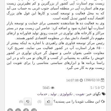
زیست بوم استارت آپی كشور از بزرگترین و كم نظیرترین زیست
بوم های استارت آپی در منطقه آسیای جنوب غربی به حساب می آید
كه به محل فعالیت و توسعه كسب و كارها این غول های بزرگ
اقتصاد آینده كشور تبدیل گشته است.
وی به فعالیت ده ها شتابدهنده تخصصی برای حمایت و توسعه بازار
استارت آپها اشاره نمود و اضافه كرد: عناصر این زیست بوم در بستر
مراكز و كارخانه های نوآوری در خدمت رونق تولید فناورانه و ارتقای
مفهوم دار اقتصاد دانش بنیاد در منظومه اقتصادی كشور هستند.
رئیس مركز توسعه فناوری های راهبردی با اشاره به اینكه بیشتر از
۶۵۰۰ هزار استارت آپ در كشور فعالیت می نمایند، تصریح كرد:
معاونت علمی بعنوان حامی و تسهیل گر جریان نوآوری در كشور
خویش را مكلف به پشتیبانی از كسب و كارهای نو می داند و در این
راستا برنامه ها و ابزارهای سیاستی متناسبی را برای تقویت این
زیست بوم به كار می گیرد.
1398/02/10
14:07:08
5045
5
/
5.0
تگهای خبر:
تقویت
,
تكنولوژی
,
تولید
,
خدمات
این مطلب نئوپدیا را می پسندید؟
(0)
(1)