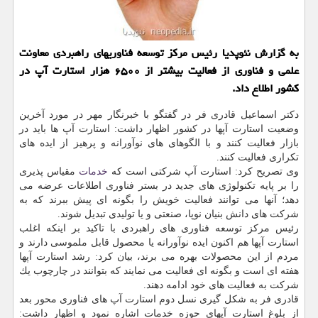
به گزارش نئوپدیا رئیس مركز توسعه فناوریهای راهبردی معاونت
علمی و فناوری از فعالیت بیشتر از ۶۵۰۰ هزار استارت آپ در
كشور اطلاع داد.
دكتر اسماعیل قادری فر در گفتگو با خبرنگار مهر در مورد آخرین
وضعیت استارت آپها در كشور اظهار داشت: استارت آپ ها باید در
بازار فعالیت كنند و با الگوهای های نوآورانه و پرهیز از ایده های
تكراری فعالیت كنند.
وی تصریح كرد: استارت آپ شركتی است كه
خدمات
مقیاس پذیری
را بر پایه تكنولوژی های جدید در بستر فناوری اطلاعات عرضه می
دهد؛ آنها می توانند فعالیت خویش را بگونه ای پیش ببرند كه به
شركت های دانش بنیان نوپا، صنعتی و یا تولیدی تبدیل شوند.
رئیس مركز توسعه فناوری های راهبردی با تاكید بر اینكه اغلب
استارت آپها هم اكنون ایده نوآورانه یا محصول قابل ملموسی دارند و
مردم از این محصولات بهره می برند، بیان كرد: رشد استارت آپها
هفته ای است و بگونه ای فعالیت می نمایند كه بتوانند در چارچوب یك
شركت به فعالیت های خود ادامه دهند.
قادری فر به شكل گیری نسل دوم استارت آپ های فناوری محور بعد
از بلوغ استارت آپهای حوزه خدمات اشاره نمود و اظهار داشت: