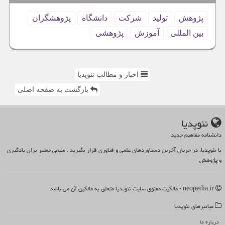
پژوهش
تولید
شركت
دانشگاه
پژوهشگران
بین المللی
آموزش
پژوهشی
اخبار و مطالب نئوپدیا
بازگشت به صفحه اصلی
نئوپدیا
دانشنامه مفاهیم جدید
با نئوپدیا، در جریان آخرین دستاوردهای علمی و فناوری قرار بگیرید : منبعی معتبر برای یادگیری
و پژوهش
neopedia.ir - مالکیت معنوی سایت نئوپدیا متعلق به مالکین آن می باشد
میانبرهای نئوپدیا
درباره ما