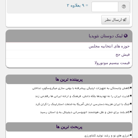
= ۹ بعلاوه ۲
ارسال نظر
لینک دوستان نئوپدیا
حوزه های انتخابیه مجلس
فیش حج
قیمت بیسیم موتورولا
پربیننده ترین ها
کاهش وابستگی به تجهیزات اپتیکی پیشرفته با بومی سازی میکروسکوپ تداخلی
قدرت ایران را نه تهدیدها بلکه دانش، فرهنگ و اراده ایرانی ها رقم می زند
جنگ با ایران هزینه دسترسی ارتش آمریکا به خدمات استارلینک را گران کرد
گام بلند برای حمل و نقل هوشمند اتوبوسرانی دیجیتال به ۵ استان رسید
پربحث ترین ها
انرژی های نو و رشد تولید کشاورزی