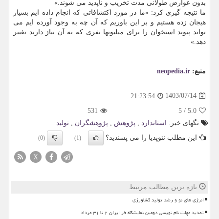
بدون عوارض طولانی مدت تخریب و ناپدید می شوند.»
ما نتیجه گیری کرد: «ما در مورد اکتشافاتی که انجام داده ایم بسیار
هیجان زده هستیم و بر این باوریم که آن چه به وجود آورده ایم می
تواند پیوند استخوان را برای میلیونها نفری که به آن نیاز دارند تغییر
دهد.»
منبع:
neopedia.ir
1403/07/14
21:23:54
531
5
/
5.0
تگهای خبر:
استاندارد
,
پژوهش
,
پژوهشگران
,
تولید
این مطلب نئوپدیا را می پسندید؟
(0)
(1)
X
تازه ترین مطالب مرتبط
انرژی های نو و رشد تولید کشاورزی
تمدید مهلت نام نویسی دومین نمایشگاه فر ایران ۲ تا ۳۱ مرداد