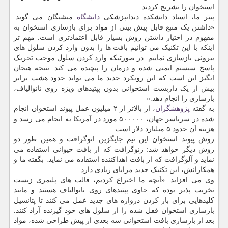
استخوان را تشریح کردند.
پیتر ما، استاد دانشکده دندانپزشکی
دانشگاه
میشیگان می گوید:
«داشتن یک منبع قابل پیش بینی از مواد برای بازسازی استخوان به
مفهوم در اختیار داشتن روش بسیار قابل اعتمادتری است. مهم تر
اینکه با این تکنیک می توانیم بافت ها را بدون وارد کردن سلول های
بیرونی بازسازی نماییم. در صورتیکه وارد کردن سلول موجب تحریک
پاسخ سیستم ایمنی شده و درمان را پیچیده می کند. نتیجه هیجان
انگیز این است که این رویکرد جدید ما می تواند حدود هشت برابر
بیش از یک داربست استخوانی بدون پپتیدهای ویژه روی نانوالیاف،
بازسازی را انجام دهد.»
به گفته
پژوهشگران
، از بالاتر از ۲ میلیون عمل پیوند استخوان انجام
شده در سرتاسر جهان، ۵۰۰۰۰۰ مورد در آمریکا به انجام می رسد و
هزینه آن حدود ۵ میلیارد دلار است.
روش پیوند استخوان این تیم جایگزین اتوگرافت و همین طور دو
روش دیگر خواهد شد: زنوگرافت که از بافت حیوانی استفاده می
نماید و آلوگرافت که از بافت اهداکننده استفاده می نماید. بگفته ما و
همکارانش، این تکنیک جدید مزایای زیادی دارد.
وی می افزاید: «آنچه ما اختراع کردیم، قالب های پلیمری زیست
تخریب پذیر بوده که حاوی پپتیدهای روی نانوالیاف هستند و مانند
کلیدهایی برای باز کردن دروازه های جدید عمل می کنند تا پتانسیل
بازسازی استخوان قفل شده را از سلول های خود گیرنده آزاد کنند.
بعد از بازسازی بافت استخوانی سه بعدی از پیش طراحی شده، مواد