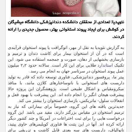
نئوپدیا: تعدادی از محققان دانشکده دندانپزشکی دانشگاه میشیگان
در کوشش برای ایجاد پیوند استخوانی بهتر، محصول جدیدی را ارائه
کردند.
به گزارش نئوپدیا به نقل از مهر، اتوگرافت یا پیوند استخوان فرآیندی
است که در آن از استخوان بیمار برای کاشت دندان و ترمیم و
بازسازی بخشهایی از دهان، صورت و جمجمه استفاده می شود. این
تکنیک
استاندارد
طلایی برای این کار است. سالانه حدود ۲٫۲ میلیون
عمل پیوند استخوان در سرتاسر جهان به انجام می رسد.
پیتر ما، پروفسور دندانپزشکی، فناوری توسعه داده که قادر به تولید
داربست های استخوانی با نانوساختارهای کلاژن مانند، با منافذ
میکرومقیاس و اشکال طبیعی است. پژوهشگران این پروژه حالا
پیشرفت هیجان انگیز را انجام داده اند. این پیشرفت با بهبود فعل و
انفعالات سلول- ماتریکس، بازسازی استخوان را بیشتر می کند.
جدیدترین یافته های این گروه، خصوصاً برای بیمارانی که نیاز به
ترمیم استخوان در مقیاس بزرگتر دارند، مفید می باشد. این گروه
درخواست هایی را برای ثبت اختراعات در آمریکا و چند کشور دیگر
ارائه کرده اند. آنها در این پتنت ها فناوری کوپلیمرهای حاوی پپتید،
نانوالیاف، داربست های سه بعدی قابل کاشت و تزریقی برای