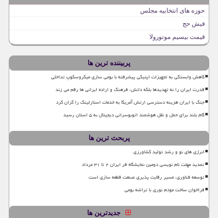
حوزه های انتخابیه مجلس
فیش حج
قیمت بیسیم موتورولا
پربیننده ترین ها
کاهش وابستگی به تجهیزات اپتیکی پیشرفته با بومی سازی میکروسکوپ تداخلی
قدرت ایران را نه تهدیدها بلکه دانش، فرهنگ و اراده ایرانی ها رقم می زند
جنگ با ایران هزینه دسترسی ارتش آمریکا به خدمات استارلینک را گران کرد
گام بلند برای حمل و نقل هوشمند اتوبوسرانی دیجیتال به ۵ استان رسید
پربحث ترین ها
انرژی های نو و رشد تولید کشاورزی
تمدید مهلت نام نویسی دومین نمایشگاه فر ایران ۲ تا ۳۱ مرداد
توسعه فناوری، مسیر رقابت پذیری صنعت قطعه سازی است
فراخوان ساخت مودم نوری با تراشه بومی
جدیدترین ها