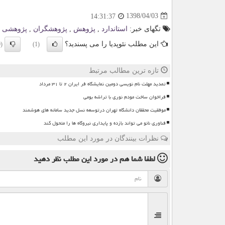
1398/04/03
14:31:37
تگهای خبر:
استاندارد
,
پژوهش
,
پژوهشگران
,
پژوهشی
این مطلب نئوپدیا را می پسندید؟
(0)
(1)
تازه ترین مطالب مرتبط
تمدید مهلت نام نویسی دومین نمایشگاه فر ایران ۲ تا ۳۱ مرداد
فراخوان ساخت مودم نوری با تراشه بومی
موفقیت محققان دانشگاه تهران درتوسعه نسل جدید سامانه های هوشمند
فناوری نانو می تواند بازده و پایداری نیروگاه ها را متحول کند
نظرات بینندگان در مورد این مطلب
لطفا شما هم
در مورد این مطلب
نظر دهید