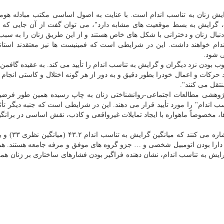
یش زنان به تناسب اندام است. با عنایت به اصول اساسی مكتب مبادله هومن
شد، گرایش به بسط موقعیت های مشابه دارد"، می توان گفت از آن جایی كه 
ه دنبال زنان و دخترانی با شكل های خاص هستند و از این طریق زنان را به سبب 
دام خواهند داشت. این در شرایطی است كه فمینیست ها نیز معتقدند استاند
ی شود.
 بودن نزد دیگران و گرایش به تناسب اندام را تأیید می كند. به عقیده گافمن،
حركات و اعمال خودرا بطور دقیق و به دور از هر گونه اختلال و كاستی انجام 
نتقل می كنند".
پژوهشی مطالعات اجتماعی-روانشناختی زنان به چاپ رسیده همین طور فرضی
سب اندام" را مورد تأیید قرار می دهند. این در شرایطی است كه جنبه دیگر تأث
ها، مخصوصاً ماهواره با ایجاد تمایلات غیرواقعی و كاذب، نقش اساسی در برانگی
پژوهشگران این پژوهش درانتها ضمن بحث و بیان 
، دارا بودن اتومبیل شخصی و … جزو گروه های موفق و مرفه جامعه هستند. ه
گرایش به تناسب اندام، نشان دهنده فراگیر بودن فشارهای ساختاری بر زنان هم