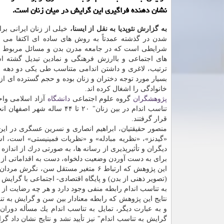
نشان دهنده فراگیری این گرایش در میان زنان است.
به گزارش نئوپدیا به نقل از ایسنا،
خیلی از زنان ایرانی برا
شدن در گذشته عمدتاً به روش های ساده ای اكتفا می كر
شرایطی است كه در جامعه مدرن بدن و مسائل مربوط به 
های اجتماعی و باارزش فرهنگی و نمادین تبدیل گشته ا
ترتیب، لاغری و داشتن اندامی متناسب طی یكی دو دهه اخ
بسیار مورد توجه دختران و زنان بوده و حجم گسترده ای از
خانوادگی را اشغال كرده اند.
پژوهشگران
گروه علوم اجتماعی
دانشگاه
آزاد اسلامی واح
قرار گرفتند.
منصور حقیقتیان، ابراهیم انصاری و نسرین عسگری در ا
«گیدنز»، «نظریه مبادله» و «نظریات فمینیستی» است، اشا
دیگران و تأثیرپذیری از رسانه ها، به صورتی درك از اند
برای به دست آوردن وضعیت دلخواه، دست به اقداماتی از 
این پژوهش كه ارتباط ۶ متغیر مستقل س
(تصویر ذهنی از بدن) و پایگاه اقتصادی- اجتماعی با گرایش
به تناسب اندام رابطه منفی وجود دارد و هر چه رضایت از 
نتایج این پژوهش كه رابطه معنادار بین سن و گرایش به تنا
و به عبارت دیگر، تمایل به تناسب اندام یك مسأله دوران 
گرایش به تناسب اندام" نیز تأیید نشد و نتایج نشان داد گ