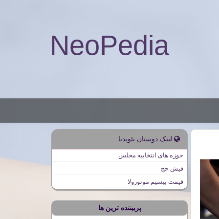
NeoPedia
لینک دوستان نئوپدیا
حوزه های انتخابیه مجلس
فیش حج
قیمت بیسیم موتورولا
پربیننده ترین ها