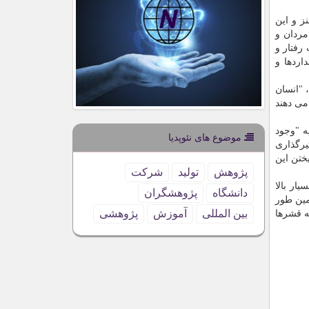
ز و این
مردان و
رفتار و
اردها و
 "انسان
می دهند
ه "وجود
موضوع های نئوپدیا
یرگذاری
ختن این
پژوهش
تولید
شركت
نتایج، اشاره می كنند كه میانگین گرایش به تناسب اندام ۴۳.۲ (میانگین نظری ۳۳) و بسیار بالا
دانشگاه
پژوهشگران
مین طور
بین المللی
آموزش
پژوهشی
ه قشرها