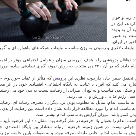
ی زیبا و جوان
دند، این در
آن به پدیده
ست. به همین
یر در ایران،
 تبلیغات لاغری و رسیدن به وزن مناسب، تبلیغات شبكه های ماهواره ای و آگه
د دهاقان پژوهشی را با هدف "بررسی میزان و عوامل اجتماعی مؤثر بر اهمی
تناسب اندام در بین زنان" ۲۰ تا ۴۴ ساله شهر اصفهان انجام دادند كه در آن ۳۴۰ زن منتخب به روش نمونه گیری تصادفی 
ین تحقیق ضمن بیان چارچوب نظری این
پژوهش
كه متأثر از عقاید «بوردیو»، «
ره می كنند كه افراد با عنایت به پایگاه اجتماعی- اقتصادی خود، در اثر مع
ازه و شكل بدن مناسب و به تبع آن میزانی از رضایت نسبت به بدن خود می رسن
قبیل رژیم غذایی، ورزش و … می زنند.
ن، نگرش مردان به تناسب اندام، تمایل به مطلوب بودن نزد دیگران، مصرف رسانه ای، رضای
 به تناسب اندام را مورد مطالعه قرار داده نشان داده است بین رضایت از بدن 
بدن كمتر باشد، میزان گرایش به تناسب اندام بیشتر است.
سب اندام را بعنوان یك فرضیه در نظر گرفته بود، نشان داد این فرضیه تأیید ن
جوانی نیست. در همین زمینه، فرضیه "ارتباط معنادار بین پایگاه اقتصادی-اج
رایش به تناسب اندام، خاص طبقات مرفه نبوده و به طبقات پایین جامعه نیز رس