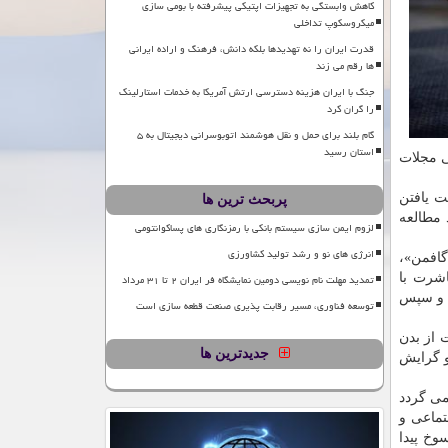
کاهش وابستگی به تجهیزات اپتیکی پیشرفته با بومی سازی
میکروسکوپ تداخلی
قدرت ایران را نه تهدیدها بلکه دانش، فرهنگ و اراده ایرانی
ها رقم می زند
جنگ با ایران هزینه دسترسی ارتش آمریکا به خدمات استارلینک
را گران کرد
گام بلند برای حمل و نقل هوشمند اتوبوسرانی دیجیتال به ۵
استان رسید
ی مجلات
ت یافتن
پربحث ترین ها
ساده، مورد مطالعه
لزوم ایمن سازی سیستم بانکی با رمزنگاری های پساکوانتومی
انرژی های نو و رشد تولید کشاورزی
گافمن»،
اشرت با
تمدید مهلت نام نویسی دومین نمایشگاه فر ایران ۲ تا ۳۱ مرداد
د و سپس
توسعه فناوری، مسیر رقابت پذیری صنعت قطعه سازی است
ت از بدن
جدیدترین ها
و گرایش
می گردد
تماعی و
وخ پیدا