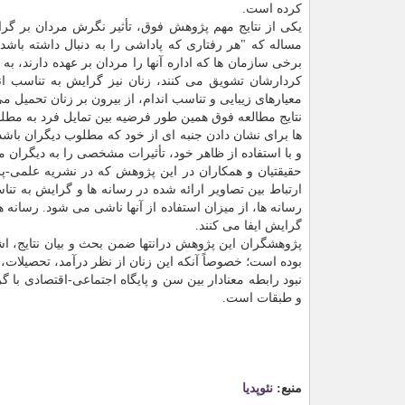
كرده است.
یكی از نتایج مهم پژوهش فوق، تأثیر نگرش مردان بر گرا
مساله كه "هر رفتاری كه پاداشی را به دنبال داشته با
برخی سازمان ها كه اداره آنها را مردان بر عهده دارند، ب
كردارشان تشویق می كنند، زنان نیز گرایش به تناسب ان
معیارهای زیبایی و تناسب اندام، از بیرون بر زنان تحمیل م
نتایج مطالعه فوق همین طور فرضیه بین تمایل فرد به مطلوب
ها برای نشان دادن جنبه ای از خود كه مطلوب دیگران باشد 
و با استفاده از ظاهر خود، تأثیرات مشخصی را به دیگران م
حقیقتیان و همكاران در این پژوهش كه در نشریه علمی-
ارتباط بین تصاویر ارائه شده در رسانه ها و گرایش به تنا
رسانه ها، از میزان استفاده از آنها ناشی می شود. رسانه 
گرایش ایفا می كنند.
بوده است؛ خصوصاً آنكه این زنان از نظر درآمد، تحصیلات
نبود رابطه معنادار بین سن و پایگاه اجتماعی-اقتصادی با 
و طبقات است.
منبع:
نئوپدیا