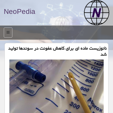
NeoPedia
منو
نانوزیست ماده ای برای كاهش عفونت در سوندها تولید
شد