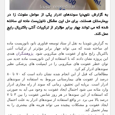
به گزارش نئوپدیا سوندهای ادرار یكی از عوامل عفونت زا در
بیمارستان هستند، برای حل این مشكل نانوزیست ماده ای ساخته
شده كه می تواند چهار برابر مؤثرتر از تركیبات آنتی باكتریال رایج
عمل كند.
به گزارش نئوپدیا به نقل از ستاد توسعه فناوری نانو، نانوزیست ماده
ای ساخته شده كه می تواند چهار برابر مؤثرتر از تركیبات آنتی
باكتریال رایج مانع از عفونت های میكروبی شود.
پژوهشگران
هندی
این پروژه نشان دادند كه با استفاده از این نانوزیست ماده جدید می
توان خطر عفونت های میكروبی را در ایمپلنت های پزشكی نظیر
سوندهای ادرار كم كرد.
مطالعاتی كه قبل از این انجام شده نشان داده است كه ۷۰ تا ۸۰
درصد از عفونت های بیمارستانی مربوط به استفاده از سوندهای
ادرار است. برپایه این تحقیق، زمانی كه سوند از راه مجاری ادرار
وارد مثانه می شود احتمال ایجاد عفونت به وجود می آید به صورتی
كه استفاده از این سوندها در هر روز شانس عفونت را بین ۳ تا ۷
درصد بالا می برد. در واقع استفاده از سوندهای ادرار به علت احتمال
ایجاد عفونت و مشكلات پیچیده می تواند هزینه های بیشتری را به
بیمار تحمیل كند.