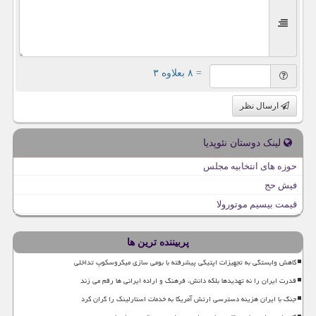
= ۸ بعلاوه ۳
ارسال نظر
لینک دوستان نئوپدیا
حوزه های انتخابیه مجلس
فیش حج
قیمت بیسیم موتورولا
پربیننده ترین ها
کاهش وابستگی به تجهیزات اپتیکی پیشرفته با بومی سازی میکروسکوپ تداخلی
قدرت ایران را نه تهدیدها بلکه دانش، فرهنگ و اراده ایرانی ها رقم می زند
جنگ با ایران هزینه دسترسی ارتش آمریکا به خدمات استارلینک را گران کرد