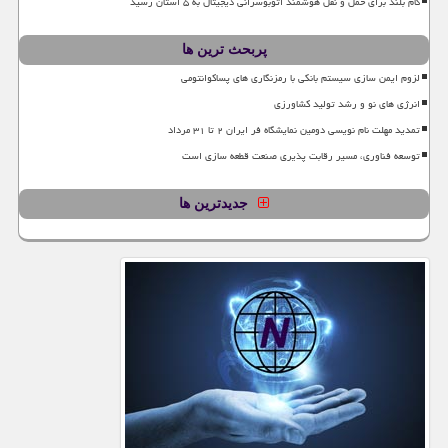
گام بلند برای حمل و نقل هوشمند اتوبوسرانی دیجیتال به ۵ استان رسید
پربحث ترین ها
لزوم ایمن سازی سیستم بانکی با رمزنگاری های پساکوانتومی
انرژی های نو و رشد تولید کشاورزی
تمدید مهلت نام نویسی دومین نمایشگاه فر ایران ۲ تا ۳۱ مرداد
توسعه فناوری، مسیر رقابت پذیری صنعت قطعه سازی است
جدیدترین ها