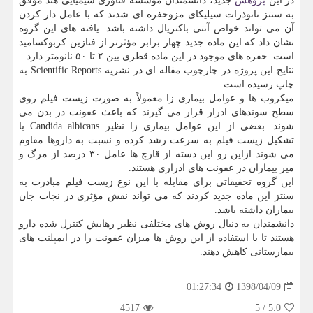
در این
پژوهش
جدید، دانشمندان مؤسسه فناوری شیمیایی هند موفق
به سنتز نانوذرات سیلیكای مزوحفره ای شدند كه با عامل دار كردن
آن می تواند خواص آنتی باكتریال داشته باشد. یافته های این گروه
نشان داد كه این ماده جدید چهار برابر مؤثرتر از فنازین كربوكسامید
است. حفره های موجود در این ماده قطری بین ۲ تا ۵۰ نانومتر دارد.
نتایج این پروژه در چارچوب مقاله ای در نشریه Scientific Reports به
چاپ رسیده است.
میكروب ها و عوامل بیماری زا معمولاً به صورت زیست فیلم روی
سطح سوندهای ادرار قرار می گیرند كه باعث عفونت در بدن می
شوند. بعضی از این عوامل بیماری زا نظیر Candida albicans با
تشكیل زیست فیلم به سرعت رشد كرده و نسبت به داروها مقاوم
می شوند ازاین رو این دسته از قارچ ها عامل ۳۰ درصد از مرگ و
میر بیماران در عفونت های ادراری هستند.
این گروه تحقیقاتی برای مقابله با این نوع زیست فیلم مبادرت به
سنتز این ماده جدید كردند كه می تواند نقش مؤثری در نجات جان
بیماران داشته باشد.
دانشمندان به دنبال روش های مختلفی نظیر رهایش كنترل شده دارو
هستند تا با استفاده از این روش ها میزان عفونت را در ایمپلنت های
بیمارستانی كاهش دهند.
1398/04/09
01:27:34
4517
5
/
5.0