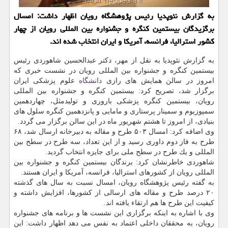
به گزارش نئوپدیا رئیس پژوهشگاه رویان اظهار داشت: امسال
برگزیدگان بیستمین كنگره و جشنواره بین المللی رویان از چهار
كشور استرالیا، فرانسه، آمریكا و ایران انتخاب شده اند.
به گزارش نئوپدیا به نقل از مهر، دكتر عبدالحسین شاهوردی رئیس
بیستمین كنگره و جشنواره بین المللی رویان در نشست خبری كه
امروز در سالن همایش های رازی
دانشگاه
علوم پزشكی ایران
برگزار شد، تصریح كرد: بیستمین كنگره و جشنواره بین المللی
رویان، بیستمین كنگره پزشكی باروری و تولیدمثل، چهاردهمین
سمپوزیوم و سمینار پرستاری و مامایی و پانزدهمین كنگره سلول های
بنیادی، از امروز تا هشتم شهریور ماه در این سالن برگزار می گردد.
وی اضافه كرد: امسال ۵۰۳ طرح و مقاله به دبیرخانه ارسال شد، ۶۸
طرح به فاز دوم داوری رسید و از این تعداد، سه طرح در سطح بین
المللی و یك طرح در سطح ملی برای جایزه انتخاب گردید.
شاهوردی خاطرنشان كرد: برندگان بیستمین كنگره و جشنواره بین
المللی رویان از كشورهای استرالیا، فرانسه، آمریكا و ایران هستند.
به گفته رئیس پژوهشگاه رویان، امسال نسبت به سال های گذشته
۲۰ درصد طرح و مقاله های ارسالی از كشورها، افزایش داشته و
كیفیت این طرح ها هم ارتقاء یافته اند.
وی با اشاره به اینكه برگزاری این نشست ها و برنامه های جشنواره
رویان، به محققان داخلی اعتماد به نفس می دهد اظهار داشت: این