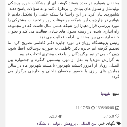
محققان همواره در صدد هستند گوشه ای از مشكلات حوزه پزشكی
تولیدمثل و سلول های بنیادی را برطرف كنند و به سؤالات پاسخ دهند.
شاهوردی بیان كرد: در این راستا ما شبكه علمی را تشكیل دادیم تا
بتوانیم در چارچوب این شبكه، موضوعات روز و تحقیقات مشتركی را
مورد بررسی قرار دهیم؛ این شبكه علمی سال هاست كه در مجموعه
راه اندازی شده، در زمینه سلول های بنیادی فعالیت می كند و بعنوان
حلقه ارتباطی بین محققان، ادامه فعالیت می دهد.
رئیس پژوهشگاه رویان در مورد جایزه دكتر كاظمی تصریح كرد: ما
تصمیم گرفته ایم جایزه دكتر كاظمی به صورت دوسالانه اعطا شود،
چون كه می توانیم برگزیدگان را با دقت بیشتری انتخاب نماییم.
به گزارش نئوپدیا به نقل از مهر، بیستمین كنگره و جشنواره بین
المللی رویان از امروز (ششم شهریور) تا هشتم شهریور ماه در سالن
همایش های رازی با حضور محققان داخلی و خارجی برگزار می
گردد.
منبع:
نئوپدیا
1398/06/08
11:17:50
5210
5
/
5.0
تگهای خبر:
بین المللی
,
پژوهش
,
تولید
,
دانشگاه