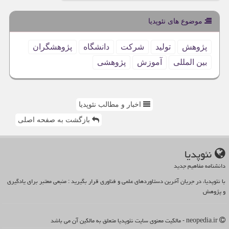
موضوع های نئوپدیا
پژوهش
تولید
شركت
دانشگاه
پژوهشگران
بین المللی
آموزش
پژوهشی
اخبار و مطالب نئوپدیا
بازگشت به صفحه اصلی
نئوپدیا
دانشنامه مفاهیم جدید
با نئوپدیا، در جریان آخرین دستاوردهای علمی و فناوری قرار بگیرید : منبعی معتبر برای یادگیری
و پژوهش
neopedia.ir - مالکیت معنوی سایت نئوپدیا متعلق به مالکین آن می باشد