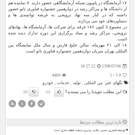
۱۷ آزمایشگاه در پاویون شبكه آزمایشگاهی حضور دارند. ۷ نماینده هم
از
دانشگاه
ها و مراكز رشد در دوازهمین جشنواره فناوری نانو حضور
داشته كه در كنار سه نهاد ترویجی به عرضه توانمندی ها و
دستاوردهای خود می پردازند.
در مجموع تا كنون ۱۸۶ غرفه برای شركت ها، آزمایشگاه ها، نهادهای
ترویجی، مراكز رشد و ستاد برگزاری این دوره تدارك دیده شده
است.
۱۸ الی ۲۱ مهرماه، سالن خلیج فارس و سال ملل نمایشگاه بین
المللی تهران میزبان دوازدهمین جشنواره فناوری نانو است.
1398/07/06
18:27:22
4469
5
/
5.0
تگهای خبر:
بین المللی
,
تولید
,
خدمات
,
خودرو
این مطلب نئوپدیا را می پسندید؟
(0)
(1)
X
تازه ترین مطالب مرتبط
توسعه فناوری، مسیر رقابت پذیری صنعت قطعه سازی است