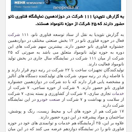
به گزارش نئوپدیا ۱۱۱ شركت در دوزادهمین نمایشگاه فناوری نانو
حضور دارند كه ۲۵ شركت از حوزه نانومواد هستند.
به گزارش نئوپدیا به نقل از ستاد توسعه فناوری نانو، ۱۱۱
شركت
فعال در حوزه فناوری نانو در ۱۲ بخش صنعتی مختلف در دوازدهمین
جشنواره فناوری نانو حضور دارند. بیشترین سهم شركت های این
دوره به حوزه تولید نانومواد متعلق می باشد به صورتی كه ۲۵
شركت از میان ۱۱۱ شركت در نمایشگاه سال جاری در بخش تولید
نانومواد فعالیت دارند.
تولیدكنندگان تجهیزات ساخت با ۲۲ شركت در رتبه دوم قرار دارند و
با فاصله زیاد در رتبه سوم، شركت های تولیدكننده دستگاه های آنالیز
و مشخصه یابی قرار دارند كه با ده شركت در دوازدهمین جشنواره
فناوری نانو حضور دارند. ۹ شركت از حوزه نساجی، ۷ شركت از
خدمات
تجاری سازی، ۷ شركت از كشاورزی و بسته بندی، ۷ شركت
از سلامت و بهداشت و ۷ شركت از
صنعت
خودرو
در این نمایشگاه
شركت دارند.
۱۷ شركت هم ار حوزه های آب و محیط زیست، رنگ و پوشش،
ساختمان و مواد پیشرفته در این دوره حضور دارند.
علاوه بر این، ۲۵ آزمایشگاه هم خدمات و توانمندی های خود در حوزه
فناوری نانو را در نمایشگاه دوازدهم عرضه می كنند كه در این میان