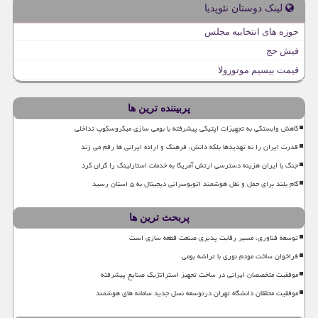
لینک دوستان نئوپدیا
حوزه های انتخابیه مجلس
فیش حج
قیمت بیسیم موتورولا
پربیننده ترین ها
کاهش وابستگی به تجهیزات اپتیکی پیشرفته با بومی سازی میکروسکوپ تداخلی
قدرت ایران را نه تهدیدها بلکه دانش، فرهنگ و اراده ایرانی ها رقم می زند
جنگ با ایران هزینه دسترسی ارتش آمریکا به خدمات استارلینک را گران کرد
گام بلند برای حمل و نقل هوشمند اتوبوسرانی دیجیتال به ۵ استان رسید
پربحث ترین ها
توسعه فناوری، مسیر رقابت پذیری صنعت قطعه سازی است
فراخوان ساخت مودم نوری با تراشه بومی
موفقیت متخصصان ایرانی در ساخت تجهیز استراتژیک صنایع پیشرفته
موفقیت محققان دانشگاه تهران درتوسعه نسل جدید سامانه های هوشمند