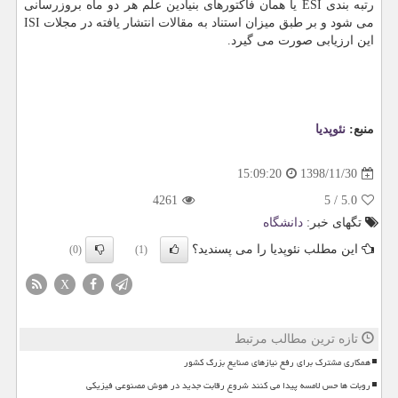
رتبه بندی ESI یا همان فاكتورهای بنیادین علم هر دو ماه بروزرسانی
می شود و بر طبق میزان استناد به مقالات انتشار یافته در مجلات ISI
این ارزیابی صورت می گیرد.
منبع:
نئوپدیا
1398/11/30
15:09:20
4261
5
/
5.0
تگهای خبر:
دانشگاه
این مطلب نئوپدیا را می پسندید؟
(0)
(1)
X
تازه ترین مطالب مرتبط
همکاری مشترک برای رفع نیازهای صنایع بزرگ کشور
روبات ها حس لامسه پیدا می کنند شروع رقابت جدید در هوش مصنوعی فیزیکی