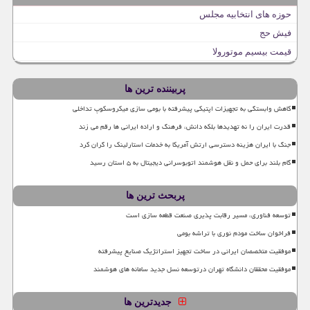
حوزه های انتخابیه مجلس
فیش حج
قیمت بیسیم موتورولا
پربیننده ترین ها
کاهش وابستگی به تجهیزات اپتیکی پیشرفته با بومی سازی میکروسکوپ تداخلی
قدرت ایران را نه تهدیدها بلکه دانش، فرهنگ و اراده ایرانی ها رقم می زند
جنگ با ایران هزینه دسترسی ارتش آمریکا به خدمات استارلینک را گران کرد
گام بلند برای حمل و نقل هوشمند اتوبوسرانی دیجیتال به ۵ استان رسید
پربحث ترین ها
توسعه فناوری، مسیر رقابت پذیری صنعت قطعه سازی است
فراخوان ساخت مودم نوری با تراشه بومی
موفقیت متخصصان ایرانی در ساخت تجهیز استراتژیک صنایع پیشرفته
موفقیت محققان دانشگاه تهران درتوسعه نسل جدید سامانه های هوشمند
جدیدترین ها