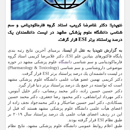
نئوپدیا: دكتر غلامرضا كریمی، استاد گروه فارماكودینامی و سم
شناسی دانشگاه علوم پزشكی مشهد در لیست دانشمندان یك
درصد پراستناد برتر ESI قرار گرفت.
به گزارش نئوپدیا به نقل از ایسنا،
برمبنای آخرین نتایج رتبه بندی
پایگاه فاكتورهای بنیادین علم ESI، دكتر غلامرضا كریمی استاد گروه
فارماكودینامی و سم شناسی
دانشگاه
علوم پزشكی مشهد در حوزه
موضوعی داروشناسی و سم شناسی (Pharmacology & Toxicology)
در لیست دانشمندان یك درصد پراستناد برتر ESI قرار گرفت.
دكتر كریمی نهمین عضو هیات علمی دانشگاه علوم پزشكی مشهد
است كه توانسته در جمع یك درصد پراستناد برتر دنیا قرار گیرد.
دكتر حسین حسین زاده، دكتر محمد رمضانی، دكتر خلیل آبنوس،
دكتر مهرداد ایرانشاهی، دكتر محمود رضا جعفری، دكتر محمد حسین
بسكابادی، دكتر امیر حسین صاحبكار و دكتر محمدجواد نجف زاده از
اعضای هیأت علمی دانشگاه علوم پزشكی مشهد هستند كه قبل از
این در ردیف اعضای هیات علمی یك درصد پراستناد سال ۲۰۱۹ بر
طبق نظام ESI قرار گرفته بودند.
طبق اعلام روابط عمومی دانشگاه علوم پزشكی مشهد، نتایج نظام