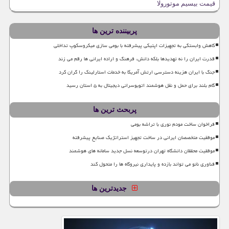
قیمت بیسیم موتورولا
پربیننده ترین ها
کاهش وابستگی به تجهیزات اپتیکی پیشرفته با بومی سازی میکروسکوپ تداخلی
قدرت ایران را نه تهدیدها بلکه دانش، فرهنگ و اراده ایرانی ها رقم می زند
جنگ با ایران هزینه دسترسی ارتش آمریکا به خدمات استارلینک را گران کرد
گام بلند برای حمل و نقل هوشمند اتوبوسرانی دیجیتال به ۵ استان رسید
پربحث ترین ها
فراخوان ساخت مودم نوری با تراشه بومی
موفقیت متخصصان ایرانی در ساخت تجهیز استراتژیک صنایع پیشرفته
موفقیت محققان دانشگاه تهران درتوسعه نسل جدید سامانه های هوشمند
فناوری نانو می تواند بازده و پایداری نیروگاه ها را متحول کند
جدیدترین ها