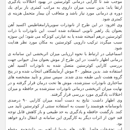
موجب شد تا كارایی درمانی كوئرستین در بهبود اختلالات یادگیری
ارتقا یابد؛ بدین سبب میزان داروی به مراتب كمتری باز برای یك
دوره ی درمانی مورد نیاز باشد و متعاقب آن بیمار متحمل هزینه ی
كمتری شود.
وی افزود: در این طرح از نانوذرات سوپرپارامغناطیس اكسید آهن
بعنوان یك راهبر نانویی استفاده شده است. این نانوذرات با ذرات
كوئرستین درهم آمیخته شده یا به عبارتی كونژگه می شود؛ این سوژه
سبب میگردد تركیب دارویی كوئرستین به مكان مورد نظر هدایت
شود.
اسماعیلی در ارتباط با نحوه ارزیابی میزان اثربخشی این سامانه ی
درمانی اظهار داشت: در این طرح از موش بعنوان مدل حیوانی جهت
بررسی كارایی كوئرستین متصل شده به نانوذرات اكسید آهن
استفاده شد. بدین منظور ۴۰ موش آزمایشگاهی انتخاب شده و در پنج
گروه هشت تایی طبقه بندی شدند. سپس سنتز و تأیید مشخصه های
ساختاری نانوذرات سنتزشده، موش ها تحت درمان قرار گرفته و در
نهایت میزان اثربخشی درمانی نانوذرات سنتزشده بر حافظه و میزان
اختلالات یادگیری مورد بررسی قرار گرفتند.
وی اظهار داشت: نتایج به دست آمده میزان كارایی ۹۰ درصدی
نانوسامانه هوشمند را نسبت به استفاده سنتی از كوئرستین تأیید می
كنند. بازگشت حافظه و یادگیری به حد طبیعی و باز كاهش قابل توجه
قند خون از اثرات دیگر به كارگیری این سامانه ی انتقال دارو خواهد
بود.
این تحقیقات حاصل تلاش های شیوا ابراهیم پور دانشجوی مقطع