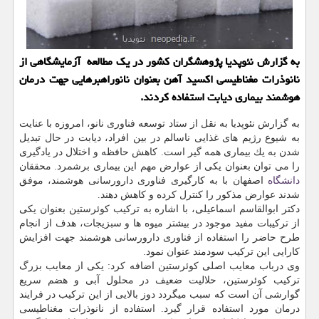
به گزارش نئوپدیا پژوهشگران كشور در یك مطالعه آزمایشگاهی از
نانوذرات مغناطیسی اكسید آهن بعنوان نانوراهبرهایی جهت درمان
هوشمند بیماری دیابت استفاده كردند.
به گزارش نئوپدیا به نقل از ستاد توسعه فناوری نانو، امروزه با عنایت
به شیوع رژیم های غذایی ناسالم در بین افراد، دیابت در حال تبدیل
شدن به یك بیماری همه گیر است. كاهش حافظه و اختلال در یادگیری
را می توان بعنوان یكی از عوارض مهم این بیماری برشمرد. محققان
دانشگاه
اصفهان با به كارگیری فناوری دارورسانی هوشمند، موفق
شدند عوارض مذكور را كنترل كرده و كاهش دهند.
دكتر ابوالقاسم اسماعیلی، با اشاره به تركیب كوئرستین بعنوان یكی
از تركیبات مفید موجود در بیشتر میوه ها و سبزیجات، هدف از انجام
طرح حاضر را استفاده از فناوری دارورسانی هوشمند جهت افزایش
كارایی این تركیب سودمند عنوان نمود.
وی درباب معایب اصلی كوئرستین اضافه كرد: یكی از معایب بزرگ
تركیب كوئرستین، حلالیت ضعیف در محلول آبی و هضم سریع
گوارشی آن است كه سبب میگردد دوز بالایی از این تركیب در فرایند
درمان مورد استفاده قرار گیرد. استفاده از نانوذرات مغناطیسی