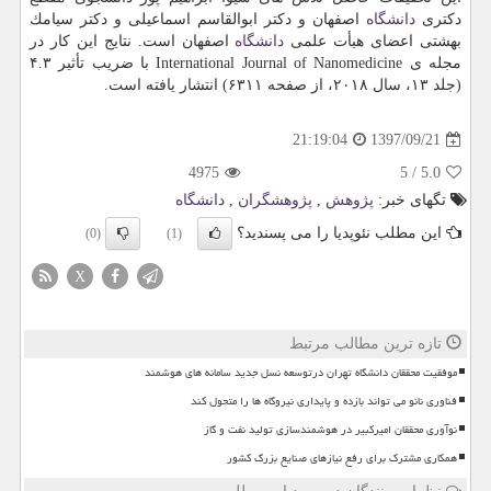
دكتری
دانشگاه
اصفهان و دكتر ابوالقاسم اسماعیلی و دكتر سیامك
بهشتی اعضای هیأت علمی
دانشگاه
اصفهان است. نتایج این كار در
مجله ی International Journal of Nanomedicine با ضریب تأثیر ۴.۳
(جلد ۱۳، سال ۲۰۱۸، از صفحه ۶۳۱۱) انتشار یافته است.
1397/09/21
21:19:04
4975
5
/
5.0
تگهای خبر:
پژوهش
,
پژوهشگران
,
دانشگاه
این مطلب نئوپدیا را می پسندید؟
(0)
(1)
X
تازه ترین مطالب مرتبط
موفقیت محققان دانشگاه تهران درتوسعه نسل جدید سامانه های هوشمند
فناوری نانو می تواند بازده و پایداری نیروگاه ها را متحول کند
نوآوری محققان امیرکبیر در هوشمندسازی تولید نفت و گاز
همکاری مشترک برای رفع نیازهای صنایع بزرگ کشور