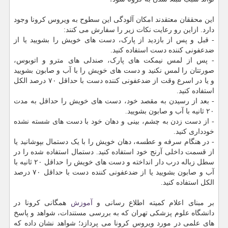
این محققان معتقدند امکان آلودگی این سطوح به ویروس کرونا وجود
دارد. ازاین رو رعایت نکات زیر را سفارش می کنند:
- قبل و پس از بازدید از پارک، دست های خویش را بشویید یا از
ضدعفونی کننده دست استفاده کنید.
- پس از لمس نیمکت های پارک، صندلی های مترو و اتوبوس،
صورتتان را لمس نکنید و دست های خویش را با آب و صابون بشویید
و یا در اسرع وقت از ضدعفونی کننده دست با حداقل ۷۰ درصد الکل
استفاده کنید.
- بعد از رسیدن به مقصد خود، دست های خویش را حداقل به مدت
۲۰ ثانیه با آب و صابون بشویید.
- از دست زدن به چشم، بینی و دهان خود با دست های شسته نشده
خودداری کنید.
- در هنگام سرفه و عطسه، دهان خویش را با یک دستمال بپوشانید یا
از قسمت داخلی آرنج خود استفاده کنید. دستمال استفاده شده را در
سطل زباله درب دار انداخته و دست های خویش را حداقل ۲۰ ثانیه با
آب و صابون بشویید یا از ضدعفونی کننده دست با حداقل ۷۰ درصد
الکل استفاده کنید.
بر مبنای اعلام کمیته اطلاع رسانی و
آموزش
همگانی کرونا در
دانشگاه علوم پزشکی تهران که به بررسی مستندات، شواهد و پاسخ
های علمی در مورد ویروس کرونا می پردازد؛ شواهد نشان داده که