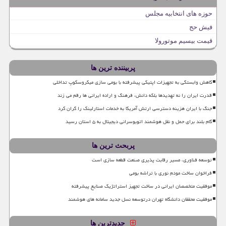
حوزه های انتخابیه مجلس
فیش حج
قیمت بیسیم موتورولا
پربیننده ترین ها
کاهش وابستگی به تجهیزات اپتیکی پیشرفته با بومی سازی میکروسکوپ تداخلی
قدرت ایران را نه تهدیدها بلکه دانش، فرهنگ و اراده ایرانی ها رقم می زند
جنگ با ایران هزینه دسترسی ارتش آمریکا به خدمات استارلینک را گران کرد
گام بلند برای حمل و نقل هوشمند اتوبوسرانی دیجیتال به ۵ استان رسید
پربحث ترین ها
توسعه فناوری، مسیر رقابت پذیری صنعت قطعه سازی است
فراخوان ساخت مودم نوری با تراشه بومی
موفقیت متخصصان ایرانی در ساخت تجهیز استراتژیک صنایع پیشرفته
موفقیت محققان دانشگاه تهران درتوسعه نسل جدید سامانه های هوشمند
جدیدترین ها