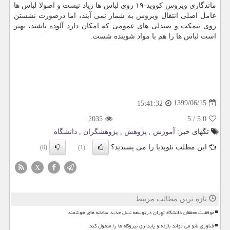
ماندگاری ویروس کووید-۱۹ روی لباس ها زیاد نیست و اصولا لباس ها
عامل اصلی انتقال ویروس به شمار نمی آیند، اما درصورت نشستن
روی نیمکت و صندلی های عمومی که امکان دارد آلوده باشند، بهتر
است لباس ها را هم با مواد شوینده شست.
1399/06/15
15:41:32
2035
5
/
5.0
تگهای خبر:
آموزش
,
پژوهش
,
پژوهشگران
,
دانشگاه
این مطلب نئوپدیا را می پسندید؟
(0)
(1)
X
تازه ترین مطالب مرتبط
موفقیت محققان دانشگاه تهران درتوسعه نسل جدید سامانه های هوشمند
فناوری نانو می تواند بازده و پایداری نیروگاه ها را متحول کند