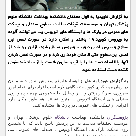
به گزارش نئوپدیا به قول محققان دانشكده بهداشت دانشگاه علوم
پزشكی تهران و موسسه تحقیقات سلامت، سطوح صندلی و نیمكت
های عمومی در پارك ها و ایستگاه های اتوبوس و... می توانند آلوده
به ویروس كووید-۱۹ باشند و امكان دارد در صورت لمس این
سطوح و سپس لمس صورت، ویروس منتقل شود. ازاین رو باید از
لمس این سطوح حتی الامكان خودداری كرد و در صورت لمس كردن
آنها، بلافاصله دست ها را با آب و صابون شست یا از مواد ضدعفونی
كننده دست استفاده نمود.
به گزارش نئوپدیا به نقل از ایسنا
، علیرغم سفارش به در خانه ماندن
در زمان همه گیری کووید-۱۹، گاهی لازم است افراد برای انجام امور
ضروری، سر کار رفتن و... از وسایل نقلیه عمومی بهره برده و روی
صندلی های ایستگاه اتوبوس یا مترو بنشینند. همینطور امکان دارد
افرادی از نیمکت های عمومی در پارک ها استفاده کنند.
پژوهشگران
دانشکده بهداشت
دانشگاه
علوم پزشکی تهران و
موسسه تحقیقات سلامت به این پرسش پاسخ دادند که آیا نشستن
روی نیمکت پارک ها، ایستگاه اتوبوس یا صندلی های عمومی می
تواند سبب مبتلا شدن به کرونا شود؟