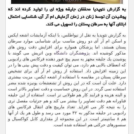
به گزارش نئوپدیا محققان جلیقه ویژه ای را تولید كرده اند كه
پوشیدن آن توسط زنان در زمان آزمایش ام آر آی، شناسایی احتمال
ابتلای آنها به سرطان پستان را تسهیل می كند.
به گزارش نئوپدیا به نقل از نیواطلس، با اینكه آزمایشات اشعه ایكس
و اسكن ام آر آی دو روش مناسب برای شناسایی موارد سرطان
پستان هستند، اما پزشكان همواره برای افزایش دقت روش های
مذكور كوشیده اند.
پژوهشگران
دانشگاه
وین اتریش می گویند با
پوشیدن یك جلیقه مجهز به سیم پیچ عبور دهنده فركانس های رادیویی
كه انعطاف بالایی هم دارد، می توان كیفیت و دقت پیش بینی ها را در
این زمینه افزایش داد. استفاده از روش ام آر آی برای تشخیص
سرطان پستان در مقایسه با استفاده از اشعه ایكس، مزیت بیشتری
دارد. علت آن است كه در این روش از تشعشعات یونیزه شده مضر
استفاده نمی گردد. در این روش حساسیت و دقت تصاویر بالاتر است
و البته هزینه و فرایند كار هم طولانی تر است. استفاده از این جلیقه
فناورانه هم دقت تصاویر را بیشتر می كند و هم جزئیات مفصل تری
را به نتیجه كار می افزاید. تعداد مارپیچ های انتقال فركانس های
رادیویی در جلیقه مذكور به ۳۲ مورد می رسد و طول هر یك از آنها
هم ۸ سانتیمتر است. در این مجموعه از مقداری كابل كواكسیال و
سنسورهای حركتی هم استفاده شده است.