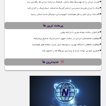
قدرت ایران را نه تهدیدها بلکه دانش، فرهنگ و اراده ایرانی ها رقم می زند
جنگ با ایران هزینه دسترسی ارتش آمریکا به خدمات استارلینک را گران کرد
گام بلند برای حمل و نقل هوشمند اتوبوسرانی دیجیتال به ۵ استان رسید
پربحث ترین ها
فراخوان ساخت مودم نوری با تراشه بومی
موفقیت متخصصان ایرانی در ساخت تجهیز استراتژیک صنایع پیشرفته
موفقیت محققان دانشگاه تهران درتوسعه نسل جدید سامانه های هوشمند
فناوری نانو می تواند بازده و پایداری نیروگاه ها را متحول کند
جدیدترین ها