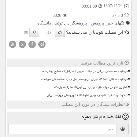
1397/12/21
00:01:39
5026
5
/
5.0
تگهای خبر:
پژوهش
,
پژوهشگران
,
تولید
,
دانشگاه
این مطلب نئوپدیا را می پسندید؟
(0)
(1)
X
تازه ترین مطالب مرتبط
موفقیت متخصصان ایرانی در ساخت تجهیز استراتژیک صنایع پیشرفته
موفقیت محققان دانشگاه تهران درتوسعه نسل جدید سامانه های هوشمند
فناوری نانو می تواند بازده و پایداری نیروگاه ها را متحول کند
تمدید مهلت ثبت نام در دومین نمایشگاه فناوری های روزآمد ایران
نظرات بینندگان در مورد این مطلب
لطفا شما هم
نظر دهید