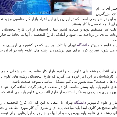
تبر آی بی ام
كامپیوتری دنیا) در سال ۲۰۱۵ میلادی بزرگترین
ین در شرایطی است كه در ایران برای این افراد بازار كار مناسبی وجود ندارد
ای ادامه تحصیل یا كار هستند.
غلب غیر مستقیم بوده و صنعت كشور تنها با استفاده از این فارغ التحصیلان م
ت بنیادی تر پرداخته می شود و آمادگی فارغ التحصیلان آنها به لحاظ ساختار 
ست.
و علوم كامپیوتر
دانشگاه
تهران با تاكید بر این كه در كشورهای اروپایی و آم
اده می شود، تصریح كرد: برای مهم برشمردن رشته های علوم پایه در ایران 
رای انتخاب رشته های علوم پایه را نبود بازار كار مناسب، آینده شغلی و هم
كارشناسان بر این امر خرده می گیرند كه فارغ التحصیلان رشته های علوم پایه
اه
ها یا صنعت؟ بنده تصور می كنم مشكل اساسی متوجه صنعت باشد.
 های علوم پایه باید بستر مناسب آن در صنعت فراهم گردد، اضافه كرد: تنها 
 وری و بازدهی به فكر استفاده از فارغ التحصیلان علوم پایه می افتند كه بر
ر و علوم كامپیوتر
دانشگاه
تهران با اعتقاد به این كه الان فارغ التحصیلان ر
 صحیح هر كاری ابتدا باید مباحث پایه ای و نظری آن كار مورد مطالعه و تحق
 رشته های علوم پایه بهره برده و از آنها در چارچوب ابزارهایی برای توس