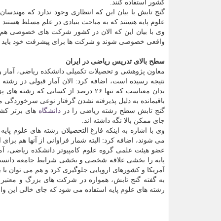
كشور استفاده كنند.
گنج تابش با بیان این كه انتظاری وجود ندارد كه مهندسان
علوم پایه هستند كه به مباحث بنیادی در علم مسلط هستند و
وی با بیان این كه الان در كشور شركت های خصوصی هم به 
واقعی خصوصی شوند و شركت ها برای پیشرفت خود باید از فا
سطح بالای تدریس ریاضی در ایران
معاون پژوهشی و تحصیلات تكمیلی دانشكده ریاضی، آمار و 
باقیمانده به دلیل پذیرفته نشدن گرفتار نوعی سرخوردگی 
گنج تابش سطح رشته ریاضی را در
دانشگاه
های برتر كش
جای ممكن بالا نگه داشته اند.
وی با اشاره به اینكه فارغ التحصیلان رشته های علوم 
می شوند، اضافه كرد: البته شمار فراوانی از آنها هم برای
عضو هیئت علمی گروه علوم كامپیوتر دانشكده ریاضی، آما
پایه را بخشی علاقه شخصی و بخشی شرایط جامعه دانست 
آمریكا و كشورهای اروپایی جلوگیری كرد و هم می توان با 
رشته های علوم پایه استفاده می شود كه جای خالی این وا