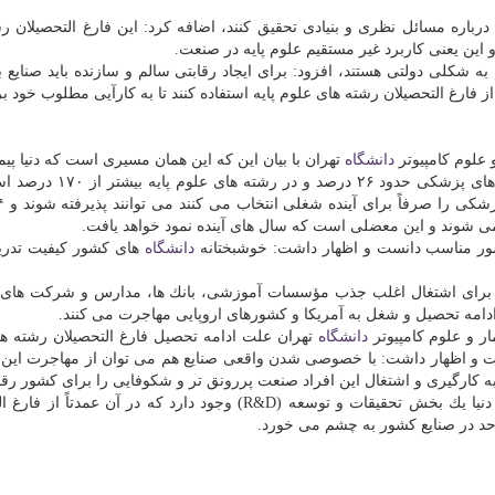
 درباره مسائل نظری و بنیادی تحقیق كنند، اضافه كرد: این فارغ التحصیلان ر
 این یعنی كاربرد غیر مستقیم علوم پایه در صنعت.
شكلی دولتی هستند، افزود: برای ایجاد رقابتی سالم و سازنده باید صنایع ب
رغ التحصیلان رشته های علوم پایه استفاده كنند تا به كارآیی مطلوب خود بر
علوم كامپیوتر
دانشگاه
تهران با بیان این كه این همان مسیری است كه دنیا پیم
نتیجه رسیده است، اضافه كرد: الان آمار قبولی در رشته های پزشكی حدو
می شوند و این معضلی است كه سال های آینده نمود خواهد یافت.
ور مناسب دانست و اظهار داشت: خوشبختانه
دانشگاه
های كشور كیفیت تدری
پایه برای اشتغال اغلب جذب مؤسسات آموزشی، بانك ها، مدارس و شركت های 
 ادامه تحصیل و شغل به آمریكا و كشورهای اروپایی مهاجرت می كنند.
ر و علوم كامپیوتر
دانشگاه
تهران علت ادامه تحصیل فارغ التحصیلان رشته ه
و اظهار داشت: با خصوصی شدن واقعی صنایع هم می توان از مهاجرت این ا
به كارگیری و اشتغال این افراد صنعت پررونق تر و شكوفایی را برای كشور رقم
به گفته گنج تابش، همواره در شركت های بزرگ و معتبر دنیا یك بخش تحقیقات و توسعه (R&D) وجود دارد كه در آن ع
حد در صنایع كشور به چشم می خورد.