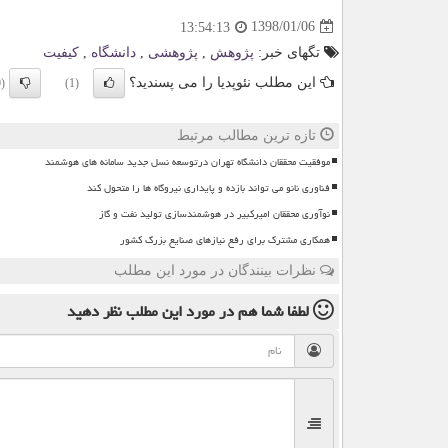
1398/01/06
13:54:13
تگهای خبر:
پژوهش
,
پژوهشی
,
دانشگاه
,
كیفیت
این مطلب نئوپدیا را می پسندید؟
(0)
(1)
تازه ترین مطالب مرتبط
موفقیت محققان دانشگاه تهران درتوسعه نسل جدید سامانه های هوشمند
فناوری نانو می تواند بازده و پایداری نیروگاه ها را متحول کند
نوآوری محققان امیرکبیر در هوشمندسازی تولید نفت و گاز
همکاری مشترک برای رفع نیازهای صنایع بزرگ کشور
نظرات بینندگان در مورد این مطلب
لطفا شما هم
در مورد این مطلب
نظر دهید