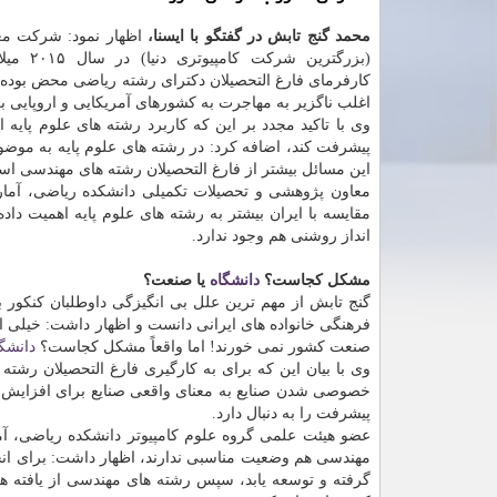
محمد گنج تابش در گفتگو با ایسنا،
اظهار نمود: شركت مع
(بزرگترین شركت 
كارفرمای فارغ التحصیلان دكترای رشته ریاضی محض بوده و ا
اغلب ناگزیر به مهاجرت به كشورهای آمریكایی و اروپایی بر
وی با تاكید مجدد بر این كه كاربرد رشته های علوم پایه ا
پیشرفت كند، اضافه كرد: در رشته های علوم پایه به موضوعا
این مسائل بیشتر از فارغ التحصیلان رشته های مهندسی ا
معاون پژوهشی و تحصیلات تكمیلی دانشكده ریاضی، آمار 
مقایسه با ایران بیشتر به رشته های علوم پایه اهمیت د
انداز روشنی هم وجود ندارد.
مشكل كجاست؟
دانشگاه
یا صنعت؟
گنج تابش از مهم ترین علل بی انگیزگی داوطلبان كنكور ب
فرهنگی خانواده های ایرانی دانست و اظهار داشت: خیلی از 
صنعت كشور نمی خورند! اما واقعاً مشكل كجاست؟
دانشگ
وی با بیان این كه برای به كارگیری فارغ التحصیلان رشته
خصوصی شدن صنایع به معنای واقعی صنایع برای افزایش بهره
پیشرفت را به دنبال دارد.
عضو هیئت علمی گروه علوم كامپیوتر دانشكده ریاضی، آما
مهندسی هم وضعیت مناسبی ندارند، اظهار داشت: برای انجام
گرفته و توسعه یابد، سپس رشته های مهندسی از یافته های