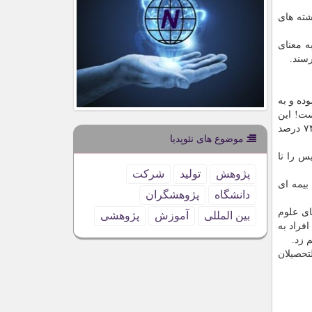
شته های
ه معنای
سند.
وده و به
د ۲۶ درصد و در رشته های علوم پایه بیشتر از ۱۷۰ درصد است! این
بدان معناست كه تنها ۲۶ درصد از كسانی كه رشته های پزشكی را صرفاً برای آینده شغلی انتخاب می كنند می توانند پذیرفته شوند و ۷۴ درصد
موضوع های نئوپدیا
س را تا
پژوهش
تولید
شركت
بیمه ای
دانشگاه
پژوهشگران
ای علوم
بین المللی
آموزش
پژوهشی
فراد به
 زد.
مدتاً از فارغ التحصیلان