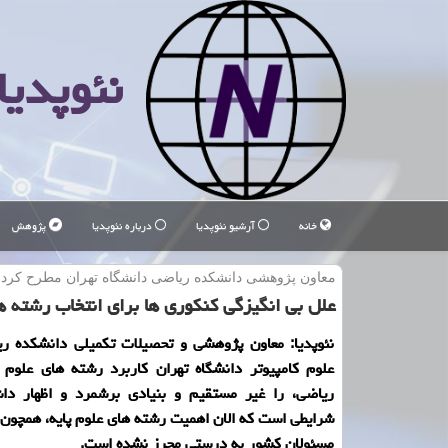
نئوپدیا
خانه
آرشیو نئوپدیا
درباره نئوپدیا
پژوهش
معاون پژوهشی دانشكده ریاضی دانشگاه تهران مطرح كرد
علل بی انگیزگی كنكوری ها برای انتخاب رشته ها
نئوپدیا: معاون پژوهشی و تحصیلات تكمیلی دانشكده ری
علوم كامپیوتر دانشگاه تهران كاربرد رشته های علوم 
ریاضی، را غیر مستقیم و بنیادی برشمرد و اظهار دا
شرایطی است كه الان اهمیت رشته های علوم پایه، همچون 
مسئولان كشور به درستی محرز نشده است.