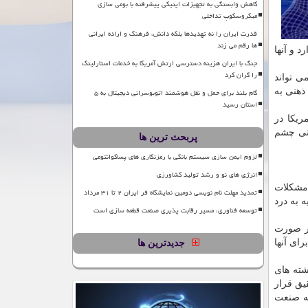
کاهش وابستگی به تجهیزات اپتیکی پیشرفته با بومی سازی
میکروسکوپ تداخلی
قدرت ایران را نه تهدیدها بلکه دانش، فرهنگ و اراده ایرانی
ها رقم می زند
 و آنها
جنگ با ایران هزینه دسترسی ارتش آمریکا به خدمات استارلینک
را گران کرد
ی تواند
ذهنی به
گام بلند برای حمل و نقل هوشمند اتوبوسرانی دیجیتال به ۵
استان رسید
ریكا در
حتی چشم
پربحث ترین ها
لزوم ایمن سازی سیستم بانکی با رمزنگاری های پساکوانتومی
انرژی های نو و رشد تولید کشاورزی
 مشكلات
تمدید مهلت نام نویسی دومین نمایشگاه فر ایران ۲ تا ۳۱ مرداد
 به درد
توسعه فناوری، مسیر رقابت پذیری صنعت قطعه سازی است
در صورت
ای آنها
جدیدترین ها
شته های
یق قرار
عه صنعت