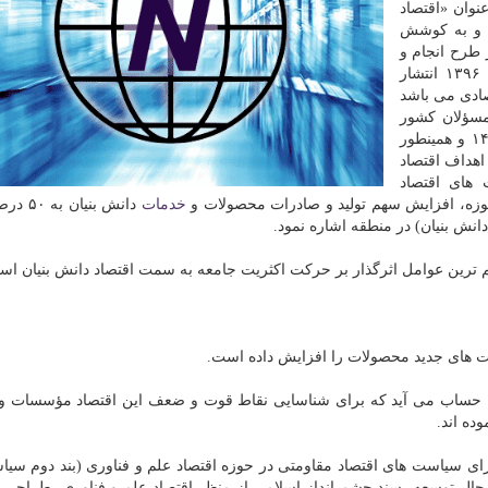
عنوان «اقتصاد
ر» و به كوشش
طرح انجام و
به وسیله دبیرخانه شورایعالی انقلاب فرهنگی در سال ۱۳۹۶ انتشار
صادی می باشد
مسؤلان كشور
بوده و در اسناد بالادستی نظام مانند سند چشم انداز ۱۴۰۴ و همینطور
اهداف اقتصاد
 های اقتصاد
حوزه، افزایش سهم تولید و صادرات محصولات و
خدمات
دانش بنیان
دانش بنیان) در منطقه اشاره نمود.
م ترین عوامل اثرگذار بر حركت اكثریت جامعه به سمت اقتصاد دانش بنیان اس
فیت های جدید محصولات را افزایش داده است.
ه حساب می آید كه برای شناسایی نقاط قوت و ضعف این اقتصاد مؤسسات و 
ده اند.
ی سیاست‏ های اقتصاد مقاومتی در حوزه اقتصاد علم و فناوری (بند دوم سیا
ر حال توسعه، سند چشم انداز اسلامی از منظر اقتصاد علم و فناوری، طراحی