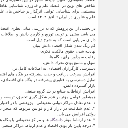
شاخص‏ های نوین در اقتصاد علم و فناوری، شناسایی نقا
سیستمی برای شناسایی عوامل اثرگذار بر شاخص‏ های علم
علم و فناوری در ایران تا افق ۱۴۰۴ است.
در بخشی از این پژوهش كه به بررسی مبانی نظری اقتصاد ع
می باشد مبتنی بر تولید، توزیع و كاربرد دانش و اطلاعات
دارای مزایایی است كه به شرح ذیل است:
كم رنگ شدن شكل اقتصاد دانش بنیان،
نهادینه شدن حقوق مالكیت فكری،
رقابت سودآور برای بنگاه ها،
سهل و ممتنع بودن تحرك دانش،
دسترسی كارگزاران اقتصادی به اطلاعات كامل تر،
افزایش سرعت دریافت و جذب پیشرفته در بنگاه های اقتص
تمایل دسترسی به فناوری پیشرفته در بنگاه های اقتصادی،
بازار گسترده دانش،
افزایش ارتباطات صنایع در یك گروه صنعتی.
همینطور عوامل مؤثر بر عدم شكل‏ گیری تحقیق، توسعه و ن
۱. عدم تعادل مراكز دولتی تحقیقاتی - پژوهشی با در اختیار گذاشتن آزمایشگاه ها و مراكز حرفه ای پژوهشی به بخش خصوصی،
۲. عدم شفافیت در بازار كار و قوانین مربوط كه منج
دولتی افزایش می یابد،
۳. عدم ارتباط مؤثر
دانشگاه
ها و مراكز تحقیقاتی با بنگاه
۴. درجه پایین باز بودن اقتصاد و عدم ارتباط مراكز صنعتی تحقیقاتی با مراكز پیشروی جهانی،