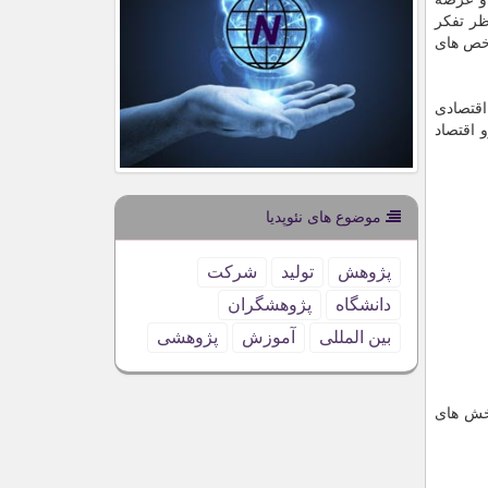
ظر تفكر
خص‏ های
اقتصادی
 اقتصاد
موضوع های نئوپدیا
پژوهش
تولید
شركت
دانشگاه
پژوهشگران
بین المللی
آموزش
پژوهشی
بخش های