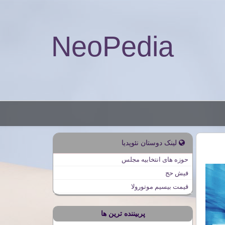
NeoPedia
لینک دوستان نئوپدیا
حوزه های انتخابیه مجلس
فیش حج
قیمت بیسیم موتورولا
پربیننده ترین ها