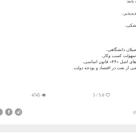
ابند:
دپذیر،
زشكی،
صیلان دانشگاهی،
 سهولت كسب وكار،
انون اساسی،
 از نفت در اقتصاد و بودجه دولت.
4745
5
/
5.0
X