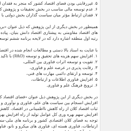
۵. غیررقابتی بودن فضای اقتصاد كشور كه منجر به فقدان انگیزه در سرمایه گذاری در مورد تحقیق و توسعه (R&D) در بخش خصوصی می شود،
۶. عدم توسعه مالی مناسب در بخش تحقیقات و پژوهش كه این مورد انگیزه بخش خصوصی در این حوزه را می كاهد،
۷. فقدان ارتباط مؤثر میان سیاست گذاران بخش دولتی با فعالان بخش خصوصی در جهت هم افزایی و تقویت فعالیتهای R&D.
همینطور در بخش دیگری از این پژوهش كه ذیل عنوان «برر
های اقتصاد مقاومتی به پیشتازی اقتصاد دانش بنیان، پیا
رتبه اول منطقه اشاره دارد كه در لایحه برنامه ششم توسعه در ماده (۱۷) به توسعه اقتصاد دانش بنیان
با عنایت به اسناد بالا دستی و مطالعات انجام شده در اقت
۱. افزایش سهم هزینه های تحقیق و توسعه (R&D) با تاكید بر سهم بخش خصوصی،
۲. تقویت و توسعه اثرات فناوری بین المللی،
۳. رقابت پذیری در عرصه علم و فناوری،
۴. توسعه و ارتقای دائمی مهارت های فنی،
۵. افزایش فناوری اطلاعات و ارتباطات،
۶. ترویج فرهنگ علم و فناوری.
در بخش دیگری از این پژوهش ذیل عنوان «فضای اقتصاد كلا
افزایش انسجام بین سیاست‏ های علم، فناوری و نوآوری و 
ثبات اقتصاد كلان از راه كاهش نااطمینانی در اقتصاد، كاه
افزایش سهم بهره‏ وری كل عوامل تولید از راه افزایش بهره
توجه به فضای كلان اقتصادی كشور و برنامه های ملی-من
ارتباطات، فناوری هسته ای، فناوری های میكرو و نانو، ف