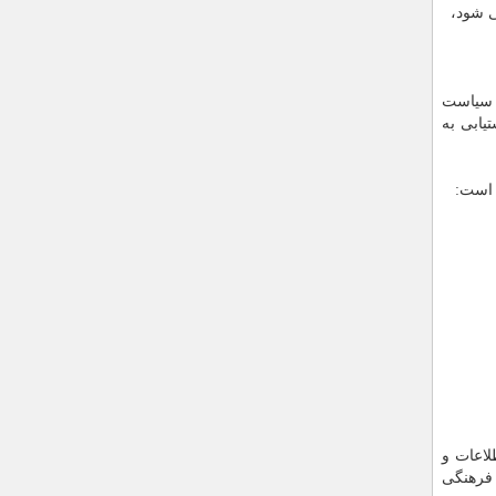
، سیاست
یابی به
 است:
لاعات و
 فرهنگی