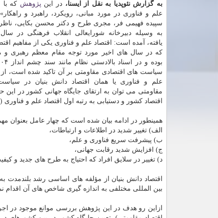
به گزارش نئوپدیا به نقل از ایسنا،
در این
پژوهش
كه
با 
علم و فناوری در مورد مبانی، رویكرد، راهبرد و راهكا
سپیده فهیمی فر، مجری طرح و دكتر محسن بكایی، ناظر 
یافته، آمده است: اقتصاد علم و فناوری یكی از مفاهیم اقت
كه در سال های اخیر مورد توجه مقام معظم رهبری و 
سیاست‏ های اقتصادی مقاومتی بر آن تاكید شده است، از 
علم و فناوری یا همان اقتصاد دانش بنیان در سیاست‏
مقاومتی می توان به ارتقای جایگاه جهانی كشور در این 
اقتصاد كشور و دستیابی به رتبه اول اقتصاد علم و فناوری (
همینطور در ادامه بیان شده است كه چهار عامل بعنوان مه
الف) تغییر شدید در اطلاعات و ارتباطات،
ب) پیشرفت سریع فناوری و علم،
ج) افزایش شدید رقابت جهانی،
د) تغییر در سلایق افراد كه احتیاج به طرح های جدید و كی
اقتصاد دانش بنیان از مؤلفه های اساسی رشد بلندمدت ب
بین المللی مختلفی به اندازه گیری شاخص‏ های آن اقدام نمو
ازاین رو هدف در این پژوهش بررسی موانع موجود در اجرا
اقتصاد مقاومتی)، تعیین جایگاه كشور در بین كشورهای د