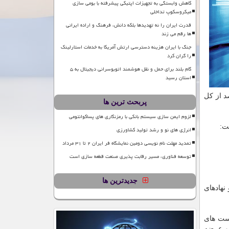
کاهش وابستگی به تجهیزات اپتیکی پیشرفته با بومی سازی
میکروسکوپ تداخلی
قدرت ایران را نه تهدیدها بلکه دانش، فرهنگ و اراده ایرانی
ها رقم می زند
جنگ با ایران هزینه دسترسی ارتش آمریکا به خدمات استارلینک
را گران کرد
گام بلند برای حمل و نقل هوشمند اتوبوسرانی دیجیتال به ۵
استان رسید
 به ۵۰ درصد از كل
پربحث ترین ها
لزوم ایمن سازی سیستم بانکی با رمزنگاری های پساکوانتومی
ت:
انرژی های نو و رشد تولید کشاورزی
تمدید مهلت نام نویسی دومین نمایشگاه فر ایران ۲ تا ۳۱ مرداد
توسعه فناوری، مسیر رقابت پذیری صنعت قطعه سازی است
جدیدترین ها
نهادهای
ست‏ های
 و عرضه