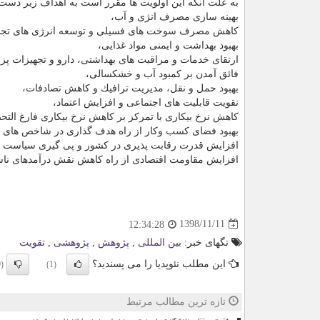
به علت آنكه این اولویت ها مقرر است به اهداف زیر دست ی
بهینه سازی مصرف انژی و آب،
كاهش مصرف سوخت های فسیلی و توسعه انرژی های تجدی
بهبود بهداشت و ایمنی مواد غذایی،
ارتقای خدمات و مراقبت های بهداشتی، دارو و تجهیزات پ
فائق آمدن بر كمبود آب و خشكسالی،
بهبود حمل و نقل، مدیریت ترافیك و كاهش تصادفات،
تقویت قابلیت‏ های اجتماعی و افزایش اعتماد،
كاهش نرخ بیكاری با تمركز بر كاهش نرخ بیكاری فارغ التح
بهبود فضای كسب وكار از راه هدف گذاری در شاخص‏ های
افزایش قدرت رقابت پذیری در كشور و پی گیری سیاست‏ های اصل «۴۴» ق
افزایش مقاومت اقتصادی از راه كاهش نقش درآمدهای ناشی
1398/11/11
12:34:28
تگهای خبر:
بین المللی
,
پژوهش
,
پژوهشی
,
تقویت
این مطلب نئوپدیا را می پسندید؟
(0)
(1)
تازه ترین مطالب مرتبط