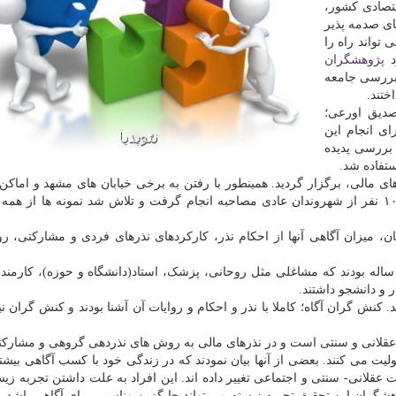
قتصادی کشور،
ای صدمه پذیر
تواند راه را
د
پژوهشگران
بررسی جامعه
ختند.
دیق اورعی؛
ای انجام این
بررسی پدیده
ستفاده شد.
ی مالی، برگزار گردید. همینطور با رفتن به برخی خیابان های مشهد و اماک
مثل مسجد، درمانگاه، فروشگاه و... به صورت اتفاقی با ۱۰ نفر از شهروندان عادی مصاحبه انجام گرفت و تلاش شد نمونه ها از
ن، میزان آگاهی آنها از احکام نذر، کارکردهای نذرهای فردی و مشارکتی، 
معیت مورد بررسی شامل هفت مرد و ۱۱ زن ۲۱ تا ۶۶ ساله بودند که مشاغلی مثل روحانی، پزشک، استاد(دانشگاه و حوزه)، کا
 و دانشجو داشتند.
 کنش گران آگاه؛ کاملا با نذر و احکام و روایات آن آشنا بودند و کنش گران نی
ز عقلانی و سنتی است و در نذرهای مالی به روش های نذردهی گروهی و مشارکت
یت می کنند. بعضی از آنها بیان نمودند که در زندگی خود با کسب آگاهی بیش
قلانی- سنتی و اجتماعی تغییر داده اند. این افراد به علت داشتن تجربه زیس
هشگران این تحقیق تجربه زیسته می تواند جایگزین مناسبی برای آگاهی باشد.