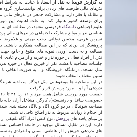
به گزارش نئوپدیا به نقل از ایسنا،
با عنایت به شرایط ا
نذرهای مالی ظرفیت های زیادی برای توانمندسازی گروه ه
و مقابله با فقر دارند و مشارکت جمعی در نذرهای مالی می 
برای توسعه کشور هموار کند. به علت اهمیت این مور
علوم اجتماعی
دانشگاه
فردوسی مشهد، در مطالعه ای به 
شناسی نذر و موانع مشارکت اجتماعی در نذرهای مالی پردا
نسرین عربی، محسن نوغانی دخت بهمنی و غلامرضا ص
پژوهشگرانی بودند که در این مطالعه همکاری داشتند. بر
مطالعه و به دست آوردن نمونه های متنوع و جامع جهت 
نذر، از افراد فعال در حوزه نذر و خیریه و از مردم عادی، ا
جلسات مصاحبه با هشت نفر از خیرین فعال در حوزه نذرها
سنین مختلف انتخاب شوند.
در این مصاحبه ها موضوعاتی مثل دیدگاه مصاحبه شوندگا
نذردهی آنها و... مورد پرسش قرار گرفت.
ج
خصوصی/ شاغل و بازنشسته)، کارگر، مشاغل آزاد، خانه دار
مصاحبه شوندگان در دو گروه آگاه و ناآگاه دسته بندی شدند.
از احکام یا روایات مربوط به نذر اطلاع کافی نداشتند.
بر مبنای یافته های
پژوهش
، نوع کنش افراد آگاه تلفیقی ا
دارند. این در مقابل مسائل موجود در جامعه احساس مسئول
های نذردهی خویش را از عاطفی- سنتی و انفرادی به سمت ع
روش های مشارکتی و اجتماعی را برگزیده اند. به قول پژو