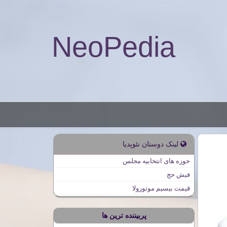
NeoPedia
لینک دوستان نئوپدیا
حوزه های انتخابیه مجلس
فیش حج
قیمت بیسیم موتورولا
پربیننده ترین ها