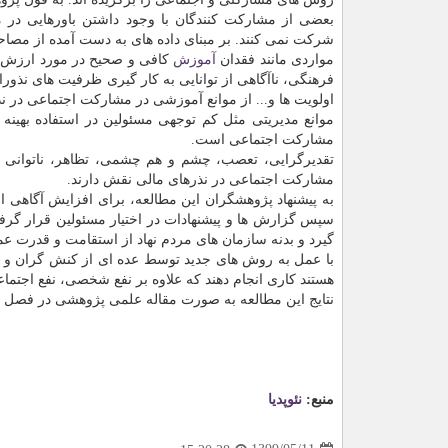
بعضی از مشارکت کنندگان با وجود داشتن باورهایی در 
شرکت نمی کنند. بر مبنای داده های به دست آمده از مصاحب
مواردی مانند فقدان
آموزش
کافی و صحیح در مورد ارزش ه
فرهنگی، ناآگاهی از توانایی به کار گیری ظرفیت های نذو
اولویت ها و... از موانع آموزشی در مشارکت اجتماعی در 
موانع مدیریتی مثل کم توجهی مسئولین در استفاده بهینه از
مشارکت اجتماعی است.
تقدیرگرایی، تعصب، چشم و هم چشمی، تظاهر، ناتوانی ما
مشارکت اجتماعی در نذرهای مالی نقش دارند.
به پیشنهاد پژوهشگران این مطالعه، برای افزایش آگاهی افر
سپس گزارش ها و پیشنهادات در اختیار مسئولین قرار گرفته
گیرد و بدنه سازمان های مردم نهاد از استقامت و قدرت عمل
با عمل به روش های جدید توسط عده ای از کنش گران و دید
هستند کاری انجام دهند که علاوه بر نفع شخصی، نفع اجتماع
نتایج این مطالعه به صورت مقاله علمی پژوهشی در فصل نا
منبع:
نئوپدیا