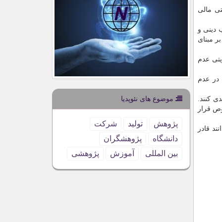
تی مالی
 دینی و
ر مبنای
یتی عدم
 در عدم
ی کنند.
موضوع های نئوپدیا
وص قرار
پژوهش
تولید
شركت
ند قادر
دانشگاه
پژوهشگران
بین المللی
آموزش
پژوهشی