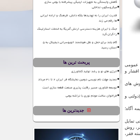
کاهش وابستگی به تجهیزات اپتیکی پیشرفته با بومی سازی
میکروسکوپ تداخلی
قدرت ایران را نه تهدیدها بلکه دانش، فرهنگ و اراده ایرانی
ها رقم می زند
جنگ با ایران هزینه دسترسی ارتش آمریکا به خدمات استارلینک
را گران کرد
گام بلند برای حمل و نقل هوشمند اتوبوسرانی دیجیتال به ۵
استان رسید
پربحث ترین ها
ن عمومی
انرژی های نو و رشد تولید کشاورزی
 همه اقشار و
تمدید مهلت نام نویسی دومین نمایشگاه فر ایران ۲ تا ۳۱ مرداد
روش های
توسعه فناوری، مسیر رقابت پذیری صنعت قطعه سازی است
فراخوان ساخت مودم نوری با تراشه بومی
رمند(دولتی و
مه آگاه؛
جدیدترین ها
ی تمایل
تر، روش
ته فقر،