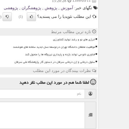
1399/05/11
15:20:28
تگهای خبر:
آموزش
,
پژوهش
,
پژوهشگران
,
پژوهشی
این مطلب نئوپدیا را می پسندید؟
(0)
(1)
تازه ترین مطالب مرتبط
انرژی های نو و رشد تولید کشاورزی
موفقیت محققان دانشگاه تهران درتوسعه نسل جدید سامانه های هوشمند
فناوری نانو می تواند بازده و پایداری نیروگاه ها را متحول کند
سلول درمانی و ژن درمانی سرطان در دستور کار پژوهشگاه ملی سرطان
نظرات بینندگان در مورد این مطلب
لطفا شما هم
در مورد این مطلب
نظر دهید